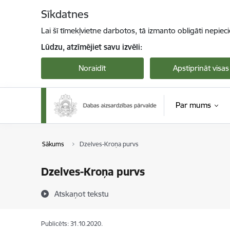
Pāriet uz lapas saturu
Sīkdatnes
Lai šī tīmekļvietne darbotos, tā izmanto obligāti nepiec
Lūdzu, atzīmējiet savu izvēli:
Noraidīt
Apstiprināt visas
Par mums
Sākums
Dzelves-Kroņa purvs
Dzelves-Kroņa purvs
Atskaņot tekstu
Publicēts: 31.10.2020.