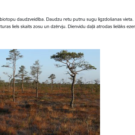
n biotopu daudzveidība. Daudzu retu putnu sugu ligzdošanas vieta. P
turas liels skaits zosu un dzērvju. Dienvidu daļā atrodas lielāks eze