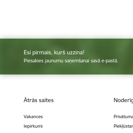
Esi pirmais, kurš uzzina!
Piesakies jaunumu saņemšanai savā e-pastā.
Kājene
Ātrās saites
Noderīg
Vakances
Privātuma
Iepirkumi
Piekļūsta