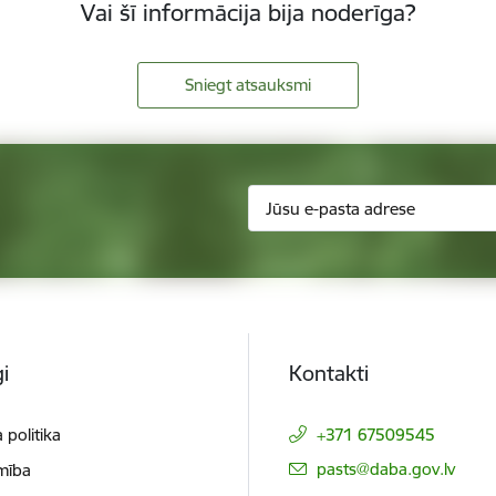
Vai šī informācija bija noderīga?
Sniegt atsauksmi
i
Kontakti
 politika
+371 67509545
E-pasts:
pasts@daba.gov.lv
mība