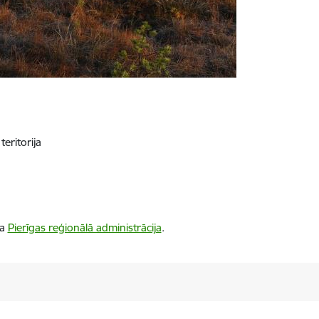
teritorija
ba
Pierīgas reģionālā administrācija
.