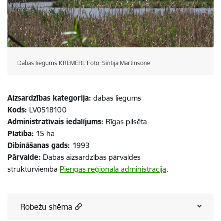
Dabas liegums KRĒMERI. Foto: Sintija Martinsone
Aizsardzības kategorija:
dabas liegums
Kods:
LV0518100
Administratīvais iedalījums:
Rīgas pilsēta
Platība:
15 ha
Dibināšanas gads:
1993
P
ārvalde:
Dabas aizsardzības pārvaldes
struktūrvienība
Pierīgas reģionālā administrācija
.
Robežu shēma