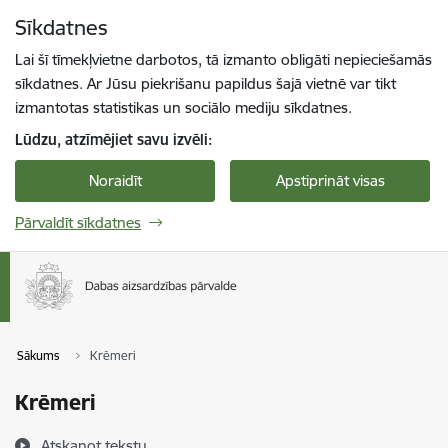
Pāriet uz lapas saturu
Sīkdatnes
Spied
lai meklētu
Enter
Lai šī tīmekļvietne darbotos, tā izmanto obligāti nepieciešamās
sīkdatnes. Ar Jūsu piekrišanu papildus šajā vietnē var tikt
izmantotas statistikas un sociālo mediju sīkdatnes.
Lūdzu, atzīmējiet savu izvēli:
Noraidīt
Apstiprināt visas
Pārvaldīt sīkdatnes
Sākums
Krēmeri
Krēmeri
Atskaņot tekstu