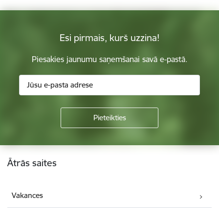
Esi pirmais, kurš uzzina!
Piesakies jaunumu saņemšanai savā e-pastā.
Kājene
Ātrās saites
Vakances