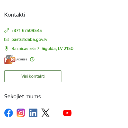
Kontakti
+371 67509545
E-pasts:
pasts@daba.gov.lv
Baznīcas iela 7, Sigulda, LV 2150
Visi kontakti
Sekojiet mums