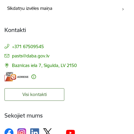
Sīkdatņu izvēles maiņa
Kontakti
+371 67509545
E-pasts:
pasts@daba.gov.lv
Baznīcas iela 7, Sigulda, LV 2150
Visi kontakti
Sekojiet mums