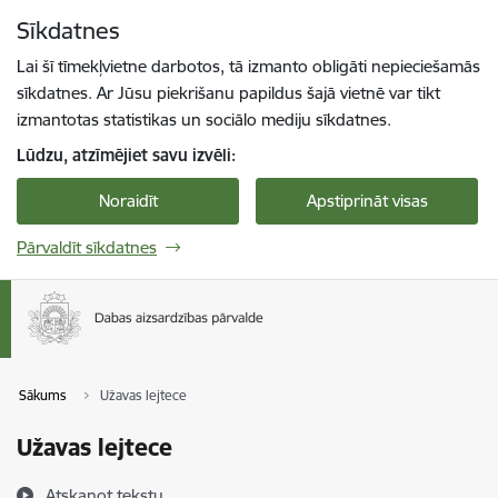
Pāriet uz lapas saturu
Sīkdatnes
Spied
lai meklētu
Enter
Lai šī tīmekļvietne darbotos, tā izmanto obligāti nepieciešamās
sīkdatnes. Ar Jūsu piekrišanu papildus šajā vietnē var tikt
izmantotas statistikas un sociālo mediju sīkdatnes.
Lūdzu, atzīmējiet savu izvēli:
Noraidīt
Apstiprināt visas
Pārvaldīt sīkdatnes
Sākums
Užavas lejtece
Užavas lejtece
Atskaņot tekstu