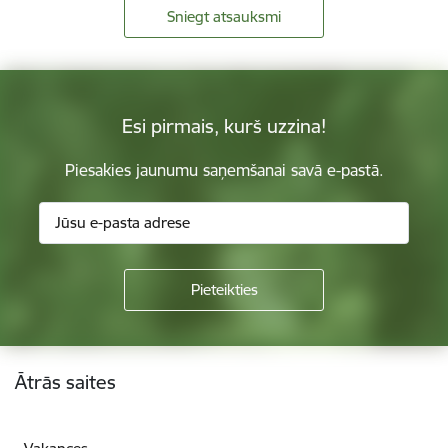
Sniegt atsauksmi
Esi pirmais, kurš uzzina!
Piesakies jaunumu saņemšanai savā e-pastā.
Kājene
Ātrās saites