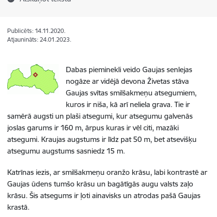
Publicēts: 14.11.2020.
Atjaunināts: 24.01.2023.
Dabas pieminekli veido Gaujas senlejas
nogāze ar vidējā devona Živetas stāva
Gaujas svītas smilšakmeņu atsegumiem,
kuros ir niša, kā arī neliela grava. Tie ir
samērā augsti un plaši atsegumi, kur atsegumu galvenās
joslas garums ir 160 m, ārpus kuras ir vēl citi, mazāki
atsegumi. Kraujas augstums ir līdz pat 50 m, bet atsevišķu
atsegumu augstums sasniedz 15 m.
Katrīnas iezis, ar smilšakmeņu oranžo krāsu, labi kontrastē ar
Gaujas ūdens tumšo krāsu un bagātīgās augu valsts zaļo
krāsu. Šis atsegums ir ļoti ainavisks un atrodas pašā Gaujas
krastā.