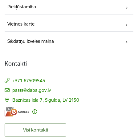
Piekļūstamība
Vietnes karte
Sīkdatņu izvēles maiņa
Kontakti
+371 67509545
E-pasts:
pasts@daba.gov.lv
Baznīcas iela 7, Sigulda, LV 2150
Visi kontakti