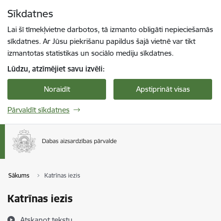
Pāriet uz lapas saturu
Sīkdatnes
Spied
lai meklētu
Enter
Lai šī tīmekļvietne darbotos, tā izmanto obligāti nepieciešamās
sīkdatnes. Ar Jūsu piekrišanu papildus šajā vietnē var tikt
izmantotas statistikas un sociālo mediju sīkdatnes.
Lūdzu, atzīmējiet savu izvēli:
Noraidīt
Apstiprināt visas
Pārvaldīt sīkdatnes
Sākums
Katrīnas iezis
Katrīnas iezis
Atskaņot tekstu