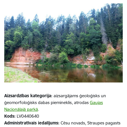
Aizsardzības kategorija:
aizsargājams ģeoloģisks un
ģeomorfoloģisks dabas piemineklis, atrodas
Gaujas
Nacionālajā parkā
.
Kods:
LV0440640
Administratīvais iedalījums:
Cēsu novads, Straupes pagasts