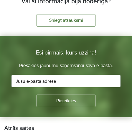
Vai šī informācija bija noderīga?
Sniegt atsauksmi
Esi pirmais, kurš uzzina!
Piesakies jaunumu saņemšanai savā e-pastā.
Kājene
Ātrās saites