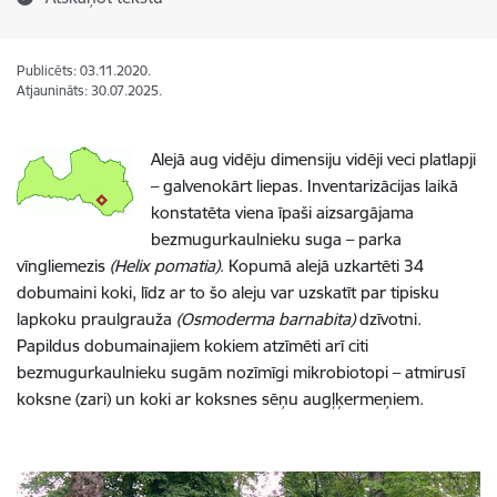
Publicēts: 03.11.2020.
Atjaunināts: 30.07.2025.
Alejā aug vidēju dimensiju vidēji veci platlapji
– galvenokārt liepas. Inventarizācijas laikā
konstatēta viena īpaši aizsargājama
bezmugurkaulnieku suga – parka
vīngliemezis
(Helix pomatia)
. Kopumā alejā uzkartēti 34
dobumaini koki, līdz ar to šo aleju var uzskatīt par tipisku
lapkoku praulgrauža
(Osmoderma barnabita)
dzīvotni.
Papildus dobumainajiem kokiem atzīmēti arī citi
bezmugurkaulnieku sugām nozīmīgi mikrobiotopi – atmirusī
koksne (zari) un koki ar koksnes sēņu augļķermeņiem.