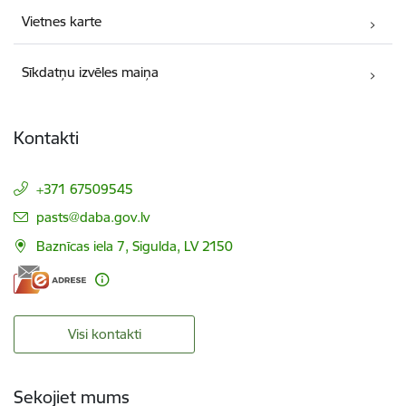
Vietnes karte
Sīkdatņu izvēles maiņa
Kontakti
+371 67509545
E-pasts:
pasts@daba.gov.lv
Baznīcas iela 7, Sigulda, LV 2150
Visi kontakti
Sekojiet mums