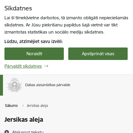
Pāriet uz lapas saturu
Sīkdatnes
Spied
lai meklētu
Enter
Lai šī tīmekļvietne darbotos, tā izmanto obligāti nepieciešamās
sīkdatnes. Ar Jūsu piekrišanu papildus šajā vietnē var tikt
izmantotas statistikas un sociālo mediju sīkdatnes.
Lūdzu, atzīmējiet savu izvēli:
Noraidīt
Apstiprināt visas
Pārvaldīt sīkdatnes
Sākums
Jersikas aleja
Jersikas aleja
Atskaņot tekstu