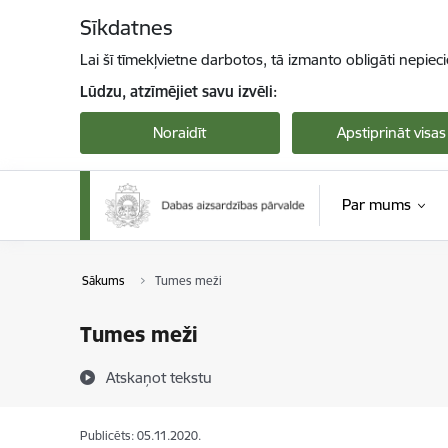
Pāriet uz lapas saturu
Sīkdatnes
Lai šī tīmekļvietne darbotos, tā izmanto obligāti nepiec
Lūdzu, atzīmējiet savu izvēli:
Noraidīt
Apstiprināt visas
Par mums
Sākums
Tumes meži
Tumes meži
Atskaņot tekstu
Publicēts: 05.11.2020.