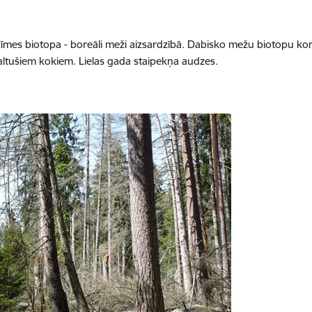
zīmes biotopa - boreāli meži aizsardzībā. Dabisko mežu biotopu konc
ltušiem kokiem. Lielas gada staipekņa audzes.