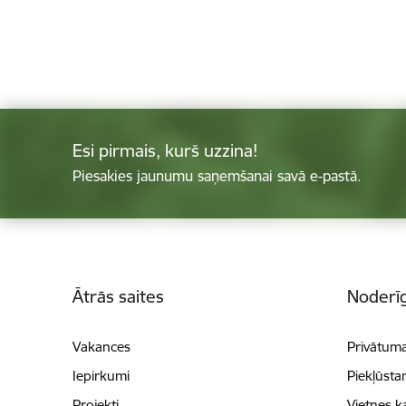
Esi pirmais, kurš uzzina!
Piesakies jaunumu saņemšanai savā e-pastā.
Kājene
Ātrās saites
Noderīg
Vakances
Privātuma
Iepirkumi
Piekļūsta
Projekti
Vietnes k