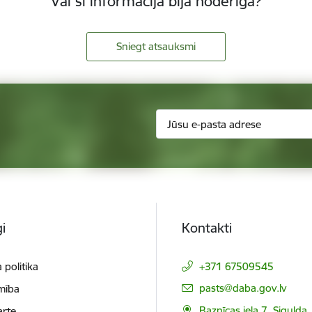
Vai šī informācija bija noderīga?
Sniegt atsauksmi
i
Kontakti
 politika
+371 67509545
E-pasts:
pasts@daba.gov.lv
mība
Baznīcas iela 7, Sigulda
arte