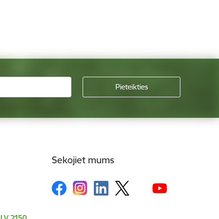
Sekojiet mums
, LV 2150