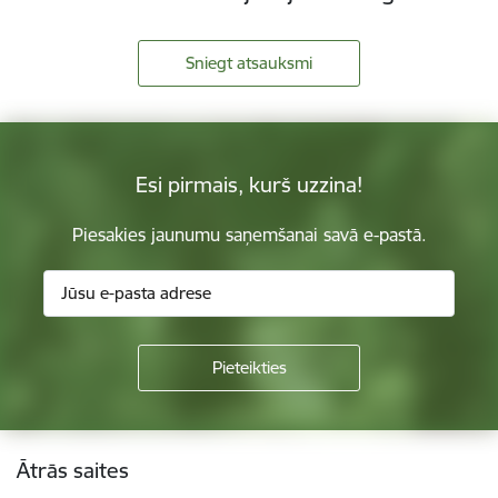
Sniegt atsauksmi
Esi pirmais, kurš uzzina!
Piesakies jaunumu saņemšanai savā e-pastā.
Kājene
Ātrās saites