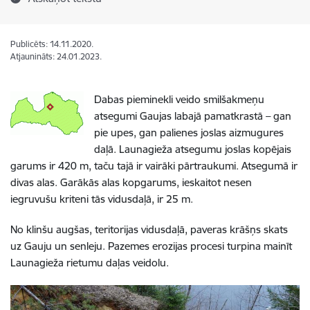
Publicēts: 14.11.2020.
Atjaunināts: 24.01.2023.
Dabas pieminekli veido smilšakmeņu
atsegumi Gaujas labajā pamatkrastā – gan
pie upes, gan palienes joslas aizmugures
daļā. Launagieža atsegumu joslas kopējais
garums ir 420 m, taču tajā ir vairāki pārtraukumi. Atsegumā ir
divas alas. Garākās alas kopgarums, ieskaitot nesen
iegruvušu kriteni tās vidusdaļā, ir 25 m.
No klinšu augšas, teritorijas vidusdaļā, paveras krāšņs skats
uz Gauju un senleju. Pazemes erozijas procesi turpina mainīt
Launagieža rietumu daļas veidolu.