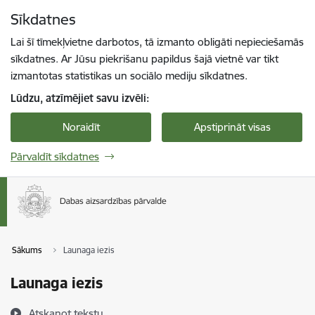
Pāriet uz lapas saturu
Sīkdatnes
Spied
lai meklētu
Enter
Lai šī tīmekļvietne darbotos, tā izmanto obligāti nepieciešamās
sīkdatnes. Ar Jūsu piekrišanu papildus šajā vietnē var tikt
izmantotas statistikas un sociālo mediju sīkdatnes.
Lūdzu, atzīmējiet savu izvēli:
Noraidīt
Apstiprināt visas
Pārvaldīt sīkdatnes
Sākums
Launaga iezis
Launaga iezis
Atskaņot tekstu