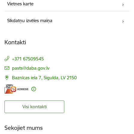
Vietnes karte
Sīkdatņu izvēles maiņa
Kontakti
+371 67509545
E-pasts:
pasts@daba.gov.lv
Baznīcas iela 7, Sigulda, LV 2150
Visi kontakti
Sekojiet mums