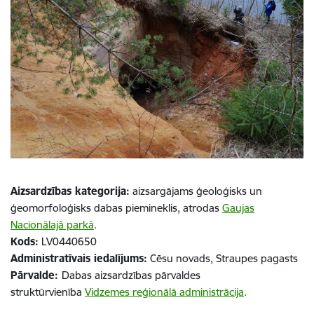
Aizsardzības kategorija:
aizsargājams ģeoloģisks un
ģeomorfoloģisks dabas piemineklis, atrodas
Gaujas
Nacionālajā parkā
.
Kods:
LV0440650
Administratīvais iedalījums:
Cēsu novads, Straupes pagasts
Pārvalde:
Dabas aizsardzības pārvaldes
struktūrvienība
Vidzemes reģionālā administrācija
.