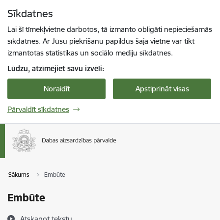
Pāriet uz lapas saturu
Sīkdatnes
Spied
lai meklētu
Enter
Lai šī tīmekļvietne darbotos, tā izmanto obligāti nepieciešamās
sīkdatnes. Ar Jūsu piekrišanu papildus šajā vietnē var tikt
izmantotas statistikas un sociālo mediju sīkdatnes.
Lūdzu, atzīmējiet savu izvēli:
Noraidīt
Apstiprināt visas
Pārvaldīt sīkdatnes
Sākums
Embūte
Embūte
Atskaņot tekstu