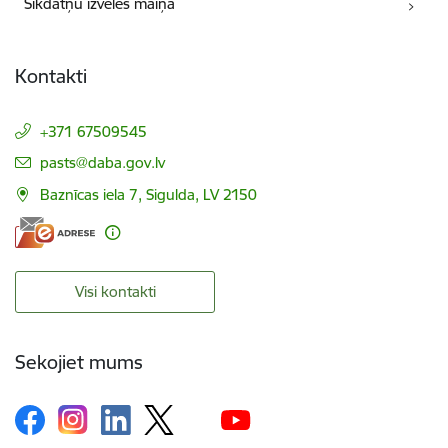
Sīkdatņu izvēles maiņa
Kontakti
+371 67509545
E-pasts:
pasts@daba.gov.lv
Baznīcas iela 7, Sigulda, LV 2150
Visi kontakti
Sekojiet mums