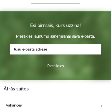
Esi pirmais, kurš uzzina!
Piesakies jaunumu saņemšanai savā e-pastā.
Kājene
Ātrās saites
Vakances