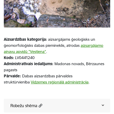
Aizsardzības kategorija:
aizsargājams ģeoloģisks un
ģeomorfoloģisks dabas piemineklis, atrodas
aizsargājamo
ainavu apvidū "Vestiena"
.
Kods:
LV0441240
Administratīvais iedalījums:
Madonas novads, Bērzaunes
pagasts
Pārvalde:
Dabas aizsardzības pārvaldes
struktūrvienība
Vidzemes reģionālā administrācija
.
Robežu shēma