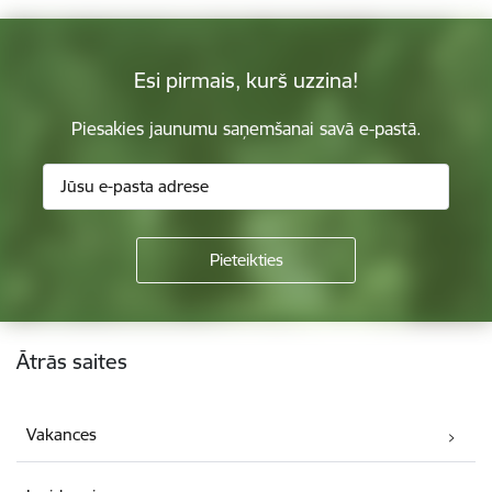
Esi pirmais, kurš uzzina!
Piesakies jaunumu saņemšanai savā e-pastā.
Kājene
Ātrās saites
Vakances