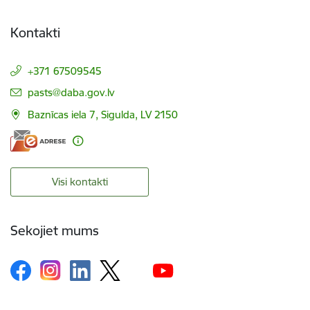
Kontakti
+371 67509545
E-pasts:
pasts@daba.gov.lv
Baznīcas iela 7, Sigulda, LV 2150
Visi kontakti
Sekojiet mums