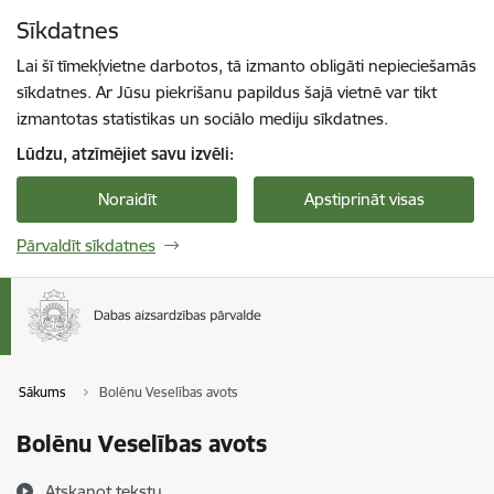
Pāriet uz lapas saturu
Sīkdatnes
Spied
lai meklētu
Enter
Lai šī tīmekļvietne darbotos, tā izmanto obligāti nepieciešamās
sīkdatnes. Ar Jūsu piekrišanu papildus šajā vietnē var tikt
izmantotas statistikas un sociālo mediju sīkdatnes.
Lūdzu, atzīmējiet savu izvēli:
Noraidīt
Apstiprināt visas
Pārvaldīt sīkdatnes
Sākums
Bolēnu Veselības avots
Bolēnu Veselības avots
Atskaņot tekstu