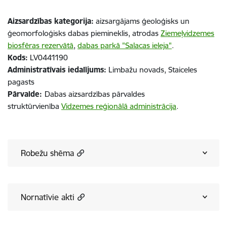
Aizsardzības kategorija:
aizsargājams ģeoloģisks un
ģeomorfoloģisks dabas piemineklis, atrodas
Ziemeļvidzemes
biosfēras rezervātā
,
dabas parkā "Salacas ieleja"
.
Kods:
LV0441190
Administratīvais iedalījums:
Limbažu novads, Staiceles
pagasts
Pārvalde:
Dabas aizsardzības pārvaldes
struktūrvienība
Vidzemes reģionālā administrācija
.
Robežu shēma
Nornatīvie akti