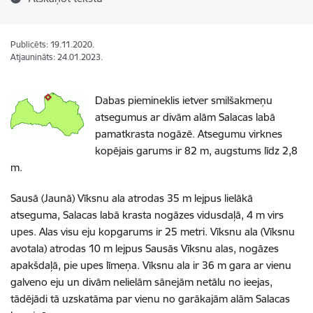
Publicēts: 19.11.2020.
Atjaunināts: 24.01.2023.
Dabas piemineklis ietver smilšakmeņu
atsegumus ar divām alām Salacas labā
pamatkrasta nogāzē. Atsegumu virknes
kopējais garums ir 82 m, augstums līdz 2,8
m.
Sausā (Jaunā) Vīksnu ala atrodas 35 m lejpus lielākā
atseguma, Salacas labā krasta nogāzes vidusdaļā, 4 m virs
upes. Alas visu eju kopgarums ir 25 metri. Vīksnu ala (Vīksnu
avotala) atrodas 10 m lejpus Sausās Vīksnu alas, nogāzes
apakšdaļā, pie upes līmeņa. Vīksnu ala ir 36 m gara ar vienu
galveno eju un divām nelielām sānejām netālu no ieejas,
tādējādi tā uzskatāma par vienu no garākajām alām Salacas