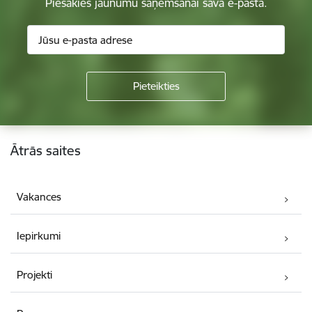
Piesakies jaunumu saņemšanai savā e-pastā.
Kājene
Ātrās saites
Vakances
Iepirkumi
Projekti