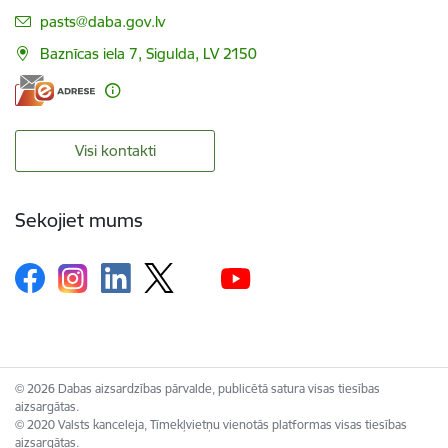
E-pasts:
pasts@daba.gov.lv
Baznīcas iela 7, Sigulda, LV 2150
Visi kontakti
Sekojiet mums
© 2026 Dabas aizsardzības pārvalde, publicētā satura visas tiesības
aizsargātas.
© 2020 Valsts kanceleja, Tīmekļvietņu vienotās platformas visas tiesības
aizsargātas.