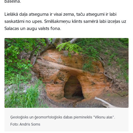
baseinā.
Lielākā daļa atseguma ir visai zema, taču atsegumi ir labi
saskatāmi no upes. Smilšakmeņu klints samērā labi izceļas uz
Salacas un augu valsts fona.
Ģeoloģisks un ģeomorfoloģisks dabas piemineklis "Vīksnu alas".
Foto: Andris Soms