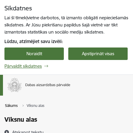
Pāriet uz lapas saturu
Sīkdatnes
Spied
lai meklētu
Enter
Lai šī tīmekļvietne darbotos, tā izmanto obligāti nepieciešamās
sīkdatnes. Ar Jūsu piekrišanu papildus šajā vietnē var tikt
izmantotas statistikas un sociālo mediju sīkdatnes.
Lūdzu, atzīmējiet savu izvēli:
Noraidīt
Apstiprināt visas
Pārvaldīt sīkdatnes
Sākums
Vīksnu alas
Vīksnu alas
Atskaņot tekstu