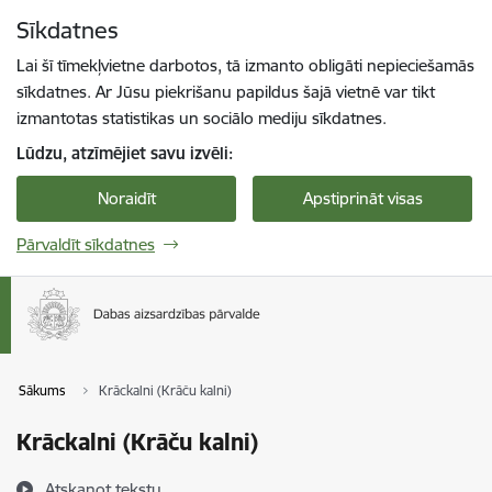
Pāriet uz lapas saturu
Sīkdatnes
Spied
lai meklētu
Enter
Lai šī tīmekļvietne darbotos, tā izmanto obligāti nepieciešamās
sīkdatnes. Ar Jūsu piekrišanu papildus šajā vietnē var tikt
izmantotas statistikas un sociālo mediju sīkdatnes.
Lūdzu, atzīmējiet savu izvēli:
Noraidīt
Apstiprināt visas
Pārvaldīt sīkdatnes
Sākums
Krāckalni (Krāču kalni)
Krāckalni (Krāču kalni)
Atskaņot tekstu