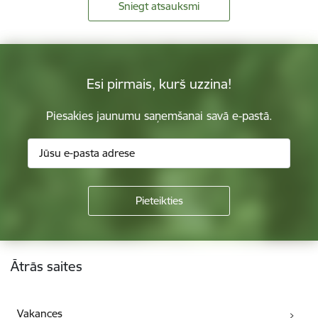
Sniegt atsauksmi
Esi pirmais, kurš uzzina!
Piesakies jaunumu saņemšanai savā e-pastā.
Kājene
Ātrās saites
Vakances