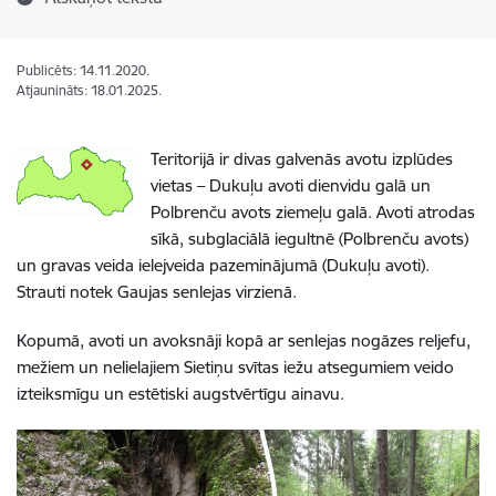
Publicēts: 14.11.2020.
Atjaunināts: 18.01.2025.
Teritorijā ir divas galvenās avotu izplūdes
vietas – Dukuļu avoti dienvidu galā un
Polbrenču avots ziemeļu galā. Avoti atrodas
sīkā, subglaciālā iegultnē (Polbrenču avots)
un gravas veida ielejveida pazeminājumā (Dukuļu avoti).
Strauti notek Gaujas senlejas virzienā.
Kopumā, avoti un avoksnāji kopā ar senlejas nogāzes reljefu,
mežiem un nelielajiem Sietiņu svītas iežu atsegumiem veido
izteiksmīgu un estētiski augstvērtīgu ainavu.