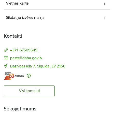
Vietnes karte
Sīkdatņu izvēles maiņa
Kontakti
+371 67509545
E-pasts:
pasts@daba.gov.lv
Baznīcas iela 7, Sigulda, LV 2150
Visi kontakti
Sekojiet mums