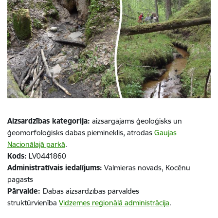
Aizsardzības kategorija:
aizsargājams ģeoloģisks un
ģeomorfoloģisks dabas piemineklis, atrodas
Gaujas
Nacionālajā parkā
.
Kods:
LV0441860
Administratīvais iedalījums:
Valmieras novads, Kocēnu
pagasts
Pārvalde:
Dabas aizsardzības pārvaldes
struktūrvienība
Vidzemes reģionālā administrācija
.