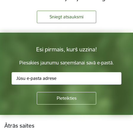
Sniegt atsauksmi
Esi pirmais, kurš uzzina!
Piesakies jaunumu saņemšanai savā e-pastā.
Kājene
Ātrās saites