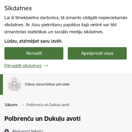
Pāriet uz lapas saturu
Sīkdatnes
Spied
lai meklētu
Enter
Lai šī tīmekļvietne darbotos, tā izmanto obligāti nepieciešamās
sīkdatnes. Ar Jūsu piekrišanu papildus šajā vietnē var tikt
izmantotas statistikas un sociālo mediju sīkdatnes.
Lūdzu, atzīmējiet savu izvēli:
Noraidīt
Apstiprināt visas
Pārvaldīt sīkdatnes
Sākums
Polbrenču un Dukuļu avoti
Polbrenču un Dukuļu avoti
Atskaņot tekstu