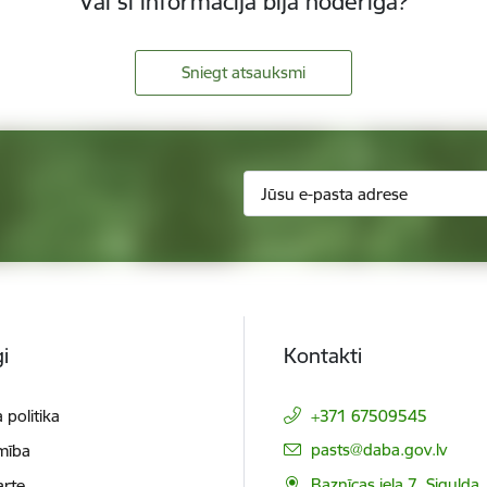
Vai šī informācija bija noderīga?
Sniegt atsauksmi
i
Kontakti
 politika
+371 67509545
E-pasts:
pasts@daba.gov.lv
mība
Baznīcas iela 7, Sigulda
arte