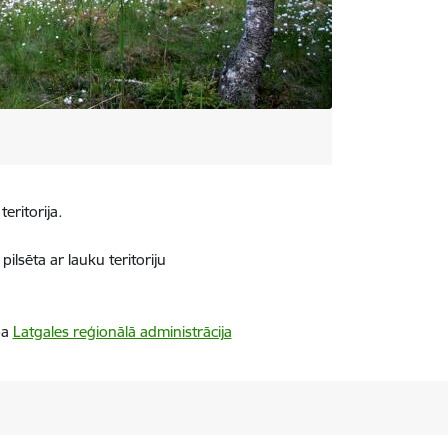
teritorija
.
pilsēta ar lauku teritoriju
ba
Latgales reģionālā administrācija