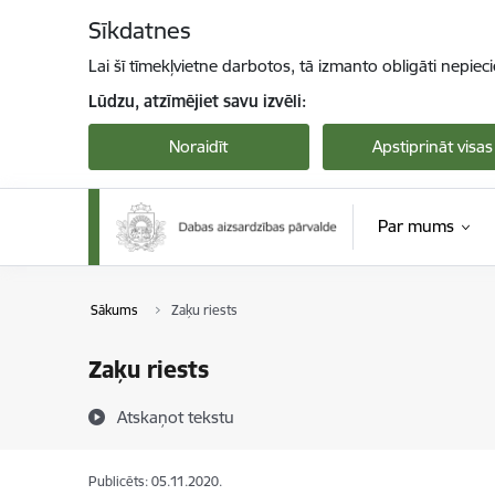
Pāriet uz lapas saturu
Sīkdatnes
Lai šī tīmekļvietne darbotos, tā izmanto obligāti nepiec
Lūdzu, atzīmējiet savu izvēli:
Noraidīt
Apstiprināt visas
Par mums
Sākums
Zaķu riests
Zaķu riests
Atskaņot tekstu
Publicēts: 05.11.2020.