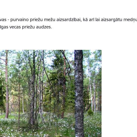
īvas - purvaino priežu mežu aizsardzībai, kā arī lai aizsargātu medņu 
īgas vecas priežu audzes.