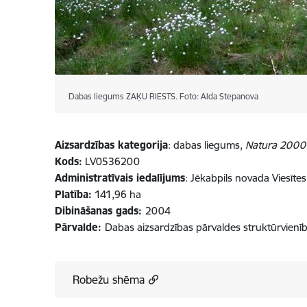
Dabas liegums ZAĶU RIESTS. Foto: Alda Stepanova
Aizsardzības kategorija
: dabas liegums,
Natura 2000
Kods:
LV0536200
Administratīvais iedalījums
: Jēkabpils novada Viesītes 
Platība:
141,96 ha
Dibināšanas gads:
2004
Pārvalde:
Dabas aizsardzības pārvaldes struktūrvienī
Robežu shēma