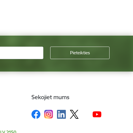
Sekojiet mums
, LV 2150