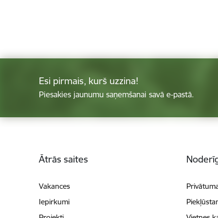
Esi pirmais, kurš uzzina!
Piesakies jaunumu saņemšanai savā e-pastā.
Kājene
Ātrās saites
Noderīg
Vakances
Privātuma
Iepirkumi
Piekļūsta
Projekti
Vietnes k