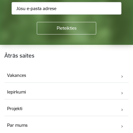
Kājene
Ātrās saites
Vakances
Iepirkumi
Projekti
Par mums