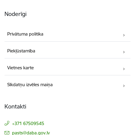
Noderīgi
Privātuma politika
Piekļūstamība
Vietnes karte
Sīkdatņu izvēles maiņa
Kontakti
+371 67509545
E-pasts:
pasts@daba.gov.lv