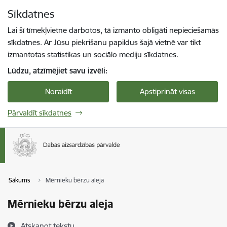
Pāriet uz lapas saturu
Sīkdatnes
Spied
lai meklētu
Enter
Lai šī tīmekļvietne darbotos, tā izmanto obligāti nepieciešamās
sīkdatnes. Ar Jūsu piekrišanu papildus šajā vietnē var tikt
izmantotas statistikas un sociālo mediju sīkdatnes.
Lūdzu, atzīmējiet savu izvēli:
Noraidīt
Apstiprināt visas
Pārvaldīt sīkdatnes
Sākums
Mērnieku bērzu aleja
Mērnieku bērzu aleja
Atskaņot tekstu