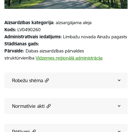
Aizsardzības kategorija:
aizsargājama aleja
Kods:
LV0490260
Administratīvais iedalījums:
Limbažu novada Ainažu pagasts
Stādīšanas gads:
Pārvalde:
Dabas aizsardzības pārvaldes
struktūrvienība
Vidzemes reģionālā administrācija
Robežu shēma
Normatīvie akti
Pētījumi