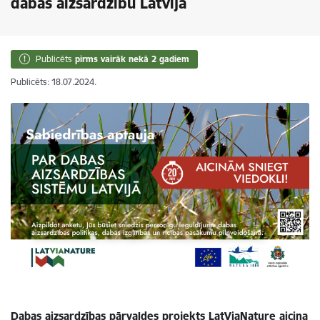
dabas aizsardzību Latvijā
Publicēts
pirms vairāk nekā 2 gadiem
Publicēts: 18.07.2024.
Dabas aizsardzības pārvaldes projekts LatViaNature aicina