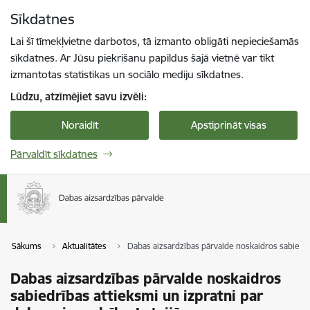
Pāriet uz lapas saturu
Sīkdatnes
Spied
lai meklētu
Enter
Lai šī tīmekļvietne darbotos, tā izmanto obligāti nepieciešamās
sīkdatnes. Ar Jūsu piekrišanu papildus šajā vietnē var tikt
izmantotas statistikas un sociālo mediju sīkdatnes.
Lūdzu, atzīmējiet savu izvēli:
Noraidīt
Apstiprināt visas
Pārvaldīt sīkdatnes
Sākums
Aktualitātes
Dabas aizsardzības pārvalde noskaidros sabiedrīb
Dabas aizsardzības pārvalde noskaidros
sabiedrības attieksmi un izpratni par