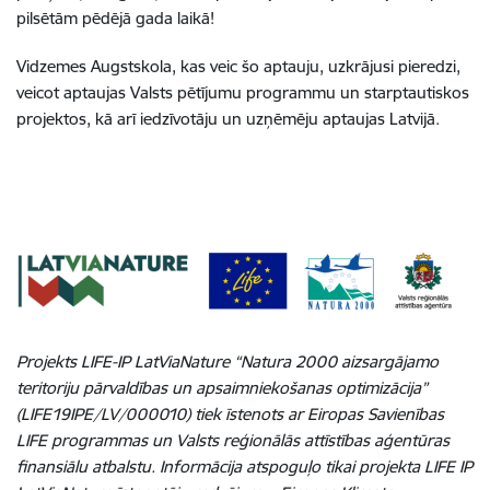
pilsētām pēdējā gada laikā!
Vidzemes Augstskola, kas veic šo aptauju, uzkrājusi pieredzi,
veicot aptaujas Valsts pētījumu programmu un starptautiskos
projektos, kā arī iedzīvotāju un uzņēmēju aptaujas Latvijā.
Projekts LIFE-IP LatViaNature “Natura 2000 aizsargājamo
teritoriju pārvaldības un apsaimniekošanas optimizācija”
(LIFE19IPE/LV/000010) tiek īstenots ar Eiropas Savienības
LIFE programmas un Valsts reģionālās attīstības aģentūras
finansiālu atbalstu. Informācija atspoguļo tikai projekta LIFE IP