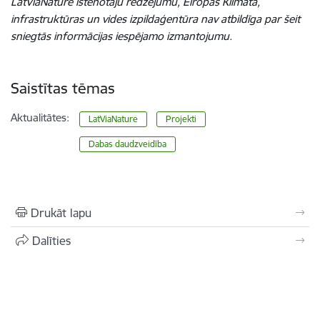
LatViaNature īstenotāju redzējumu, Eiropas Klimata,
infrastruktūras un vides izpildaģentūra nav atbildīga par šeit
sniegtās informācijas iespējamo izmantojumu.
Saistītas tēmas
Aktualitātes:
LatViaNature
Projekti
Dabas daudzveidība
Drukāt lapu
Dalīties