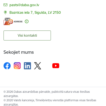
E-pasts:
pasts@daba.gov.lv
Baznīcas iela 7, Sigulda, LV 2150
Visi kontakti
Sekojiet mums
© 2026 Dabas aizsardzības pārvalde, publicētā satura visas tiesības
aizsargātas.
© 2020 Valsts kanceleja, Tīmekļvietņu vienotās platformas visas tiesības
aizsargātas.