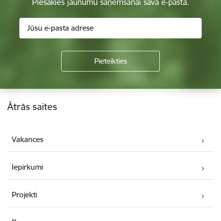
Piesakies jaunumu saņemšanai savā e-pastā.
Kājene
Ātrās saites
Vakances
Iepirkumi
Projekti