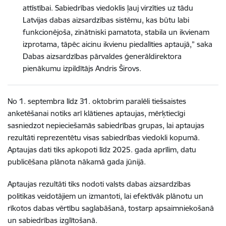
attīstībai. Sabiedrības viedoklis ļauj virzīties uz tādu
Latvijas dabas aizsardzības sistēmu, kas būtu labi
funkcionējoša, zinātniski pamatota, stabila un ikvienam
izprotama, tāpēc aicinu ikvienu piedalīties aptaujā,” saka
Dabas aizsardzības pārvaldes ģenerāldirektora
pienākumu izpildītājs Andris Širovs.
No 1. septembra līdz 31. oktobrim paralēli tiešsaistes
anketēšanai notiks arī klātienes aptaujas, mērķtiecīgi
sasniedzot nepieciešamās sabiedrības grupas, lai aptaujas
rezultāti reprezentētu visas sabiedrības viedokli kopumā.
Aptaujas dati tiks apkopoti līdz 2025. gada aprīlim, datu
publicēšana plānota nākamā gada jūnijā.
Aptaujas rezultāti tiks nodoti valsts dabas aizsardzības
politikas veidotājiem un izmantoti, lai efektīvāk plānotu un
rīkotos dabas vērtību saglabāšanā, tostarp apsaimniekošanā
un sabiedrības izglītošanā.