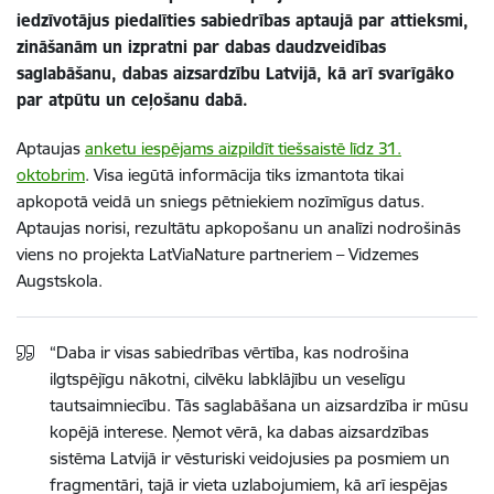
iedzīvotājus piedalīties sabiedrības aptaujā par attieksmi,
zināšanām un izpratni par dabas daudzveidības
saglabāšanu, dabas aizsardzību Latvijā, kā arī svarīgāko
par atpūtu un ceļošanu dabā.
Aptaujas
anketu iespējams aizpildīt tiešsaistē līdz 31.
oktobrim
. Visa iegūtā informācija tiks izmantota tikai
apkopotā veidā un sniegs pētniekiem nozīmīgus datus.
Aptaujas norisi, rezultātu apkopošanu un analīzi nodrošinās
viens no projekta LatViaNature partneriem – Vidzemes
Augstskola.
“Daba ir visas sabiedrības vērtība, kas nodrošina
ilgtspējīgu nākotni, cilvēku labklājību un veselīgu
tautsaimniecību. Tās saglabāšana un aizsardzība ir mūsu
kopējā interese. Ņemot vērā, ka dabas aizsardzības
sistēma Latvijā ir vēsturiski veidojusies pa posmiem un
fragmentāri, tajā ir vieta uzlabojumiem, kā arī iespējas