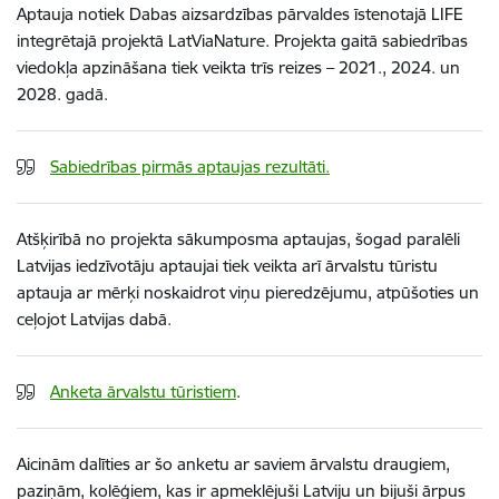
Aptauja notiek Dabas aizsardzības pārvaldes īstenotajā LIFE
integrētajā projektā LatViaNature. Projekta gaitā sabiedrības
viedokļa apzināšana tiek veikta trīs reizes – 2021., 2024. un
2028. gadā.
Sabiedrības pirmās aptaujas rezultāti.
Atšķirībā no projekta sākumposma aptaujas, šogad paralēli
Latvijas iedzīvotāju aptaujai tiek veikta arī ārvalstu tūristu
aptauja ar mērķi noskaidrot viņu pieredzējumu, atpūšoties un
ceļojot Latvijas dabā.
Anketa ārvalstu tūristiem
.
Aicinām dalīties ar šo anketu ar saviem ārvalstu draugiem,
paziņām, kolēģiem, kas ir apmeklējuši Latviju un bijuši ārpus