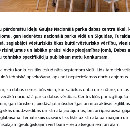
tu pārdomātu ideju Gaujas Nacionālā parka dabas centra ēkai, k
 lomu, gan iederētos nacionālā parka vidē un Siguldas, Turaid
ā, saglabājot vēsturiskās ēkas kultūrvēsturisko vērtību, vienl
as risinājumus un labāko praksi vides pieejamības jomā, Dabas 
tu tehnisko specifikāciju publiskam metu konkursam.
ka metu konkurss tiks izsludināts septembra vidū. Līdz tam tiek ve
iguldā tehniskā apsekošana, apzinot nepieciešamos darbu apjomus.
ām, ka dabas centrs būs vieta, kur satiekas daba un zinātne, un tas ļ
n vecākā nacionālā parka dabas vērtības. Centrs kļūs par izglītojošu 
jiem, gan tūristiem, piedāvājot mūsdienīgas un interaktīvas izglītība
loģiskās daudzveidības un klimata jautājumus, bet arī īpaši aizsargā
aglabāšanā. Tematiskais uzsvars tiks likts uz klimata pārmaiņām u
unikālajām ģeoloģiskajām vērtībām – iežu atsegumiem un alām.