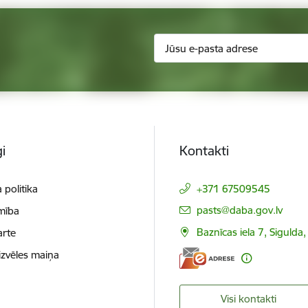
i
Kontakti
 politika
+371 67509545
E-pasts:
pasts@daba.gov.lv
mība
Baznīcas iela 7, Sigulda
arte
izvēles maiņa
Visi kontakti