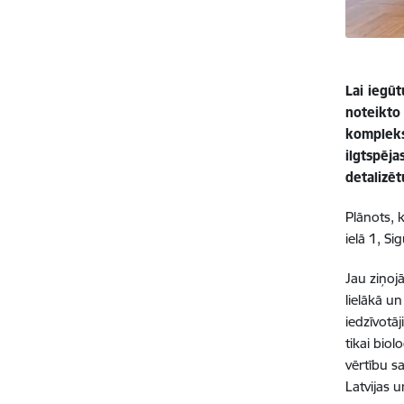
Lai iegū
noteikto
kompleks
ilgtspēj
detalizē
Plānots, 
ielā 1, S
Jau ziņoj
lielākā u
iedzīvotā
tikai bio
vērtību s
Latvijas 