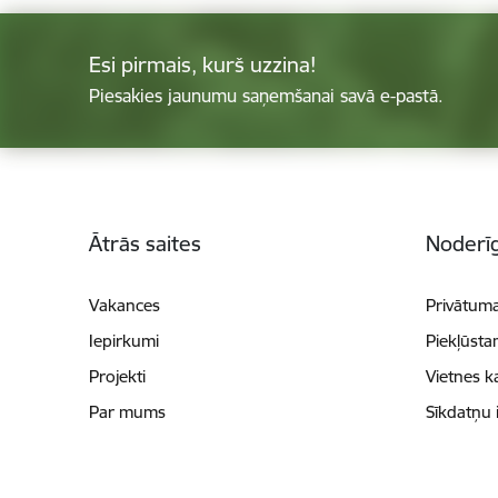
Esi pirmais, kurš uzzina!
Piesakies jaunumu saņemšanai savā e-pastā.
Kājene
Ātrās saites
Noderīg
Vakances
Privātuma
Iepirkumi
Piekļūsta
Projekti
Vietnes k
Par mums
Sīkdatņu 