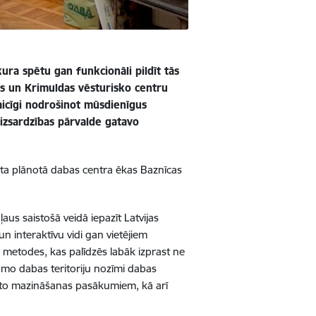
ura spētu gan funkcionāli pildīt tās
as un Krimuldas vēsturisko centru
aicīgi nodrošinot mūsdienīgus
aizsardzības pārvalde gatavo
ikta plānotā dabas centra ēkas Baznīcas
aus saistošā veidā iepazīt Latvijas
un interaktīvu vidi gan vietējiem
s metodes, kas palīdzēs labāk izprast ne
jamo dabas teritoriju nozīmi dabas
n to mazināšanas pasākumiem, kā arī