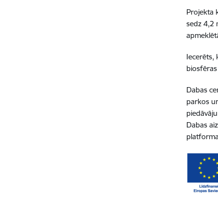
Projekta 
sedz 4,2 
apmeklētā
Iecerēts,
biosfēras
Dabas cen
parkos un
piedāvāju
Dabas aiz
platforma,