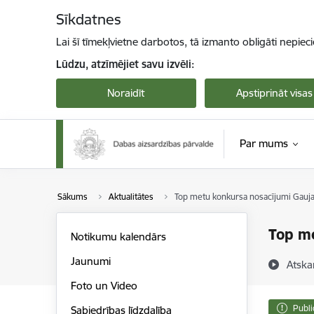
Pāriet uz lapas saturu
Sīkdatnes
Lai šī tīmekļvietne darbotos, tā izmanto obligāti nepiec
Lūdzu, atzīmējiet savu izvēli:
Noraidīt
Apstiprināt visas
Par mums
Sākums
Aktualitātes
Top metu konkursa nosacījumi Gaujas
Top me
Notikumu kalendārs
Jaunumi
Atska
Foto un Video
Publi
Sabiedrības līdzdalība