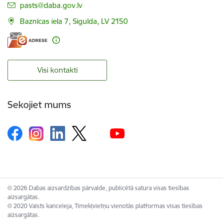
E-pasts:
pasts@daba.gov.lv
Baznīcas iela 7, Sigulda, LV 2150
Visi kontakti
Sekojiet mums
© 2026 Dabas aizsardzības pārvalde, publicētā satura visas tiesības
aizsargātas.
© 2020 Valsts kanceleja, Tīmekļvietņu vienotās platformas visas tiesības
aizsargātas.