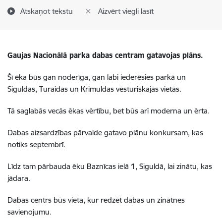
Atskaņot tekstu
Aizvērt viegli lasīt
Gaujas Nacionālā parka dabas centram gatavojas plāns.
Šī ēka būs gan noderīga, gan labi iederēsies parkā un
Siguldas, Turaidas un Krimuldas vēsturiskajās vietās.
Tā saglabās vecās ēkas vērtību, bet būs arī moderna un ērta.
Dabas aizsardzības pārvalde gatavo plānu konkursam, kas
notiks septembrī.
Līdz tam pārbauda ēku Baznīcas ielā 1, Siguldā, lai zinātu, kas
jādara.
Dabas centrs būs vieta, kur redzēt dabas un zinātnes
savienojumu.