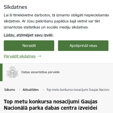
Pāriet uz lapas saturu
Sīkdatnes
Spied
lai meklētu
Enter
Lai šī tīmekļvietne darbotos, tā izmanto obligāti nepieciešamās
sīkdatnes. Ar Jūsu piekrišanu papildus šajā vietnē var tikt
izmantotas statistikas un sociālo mediju sīkdatnes.
Lūdzu, atzīmējiet savu izvēli:
Noraidīt
Apstiprināt visas
Pārvaldīt sīkdatnes
Sākums
Aktualitātes
Top metu konkursa nosacījumi Gaujas Nacionālā 
Top metu konkursa nosacījumi Gaujas
Nacionālā parka dabas centra izveidei