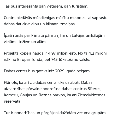
Tas būs interesants gan vietējiem, gan tūristiem.
Centrs piedāvās mūsdienīgas mācību metodes, lai saprastu
dabas daudzveidību un klimata izmaiņas.
Īpaši runās par klimata pārmaiņām un Latvijas unikālajām
vietām – iežiem un alām.
Projekta kopējā nauda ir 4,97 miljoni eiro. No tā 4,2 miljoni
nāk no Eiropas fonda, bet 745 tūkstoši no valsts.
Dabas centrs būs gatavs līdz 2029. gada beigām.
Plānots, ka arī citi dabas centri tiks uzlaboti. Dabas
aizsardzības pārvalde nodrošina dabas centrus Slīteres,
Ķemeru, Gaujas un Rāznas parkos, kā arī Ziemeļvidzemes
rezervātā.
Tur ir nodarbības un pārgājieni dažādām vecuma grupām.