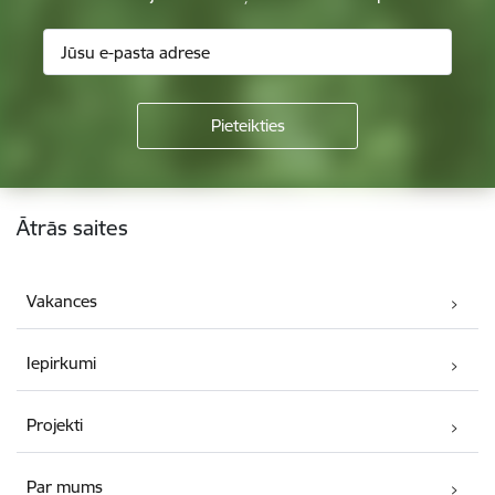
Kājene
Ātrās saites
Vakances
Iepirkumi
Projekti
Par mums