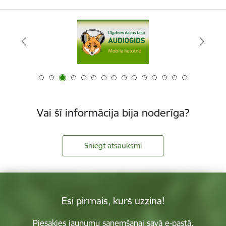
Vai šī informācija bija noderīga?
Sniegt atsauksmi
Esi pirmais, kurš uzzina!
Piesakies jaunumu saņemšanai savā e-pastā.