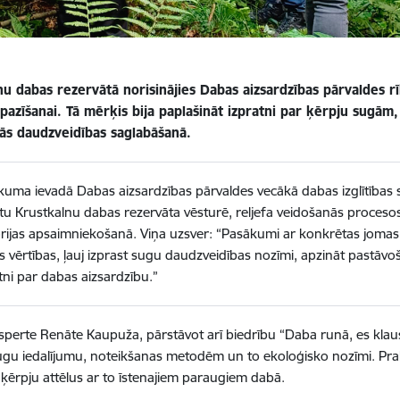
u dabas rezervātā norisinājies Dabas aizsardzības pārvaldes rīk
epazīšanai. Tā mērķis bija paplašināt izpratni par ķērpju sugā
kās daudzveidības saglabāšanā.
uma ievadā Dabas aizsardzības pārvaldes vecākā dabas izglītības s
tu Krustkalnu dabas rezervāta vēsturē, reljefa veidošanās proceso
orijas apsaimniekošanā. Viņa uzsver: “Pasākumi ar konkrētas jomas
 vērtības, ļauj izprast sugu daudzveidības nozīmi, apzināt pastāv
tni par dabas aizsardzību.”
perte Renāte Kaupuža, pārstāvot arī biedrību “Daba runā, es klauso
ugu iedalījumu, noteikšanas metodēm un to ekoloģisko nozīmi. Prak
t ķērpju attēlus ar to īstenajiem paraugiem dabā.