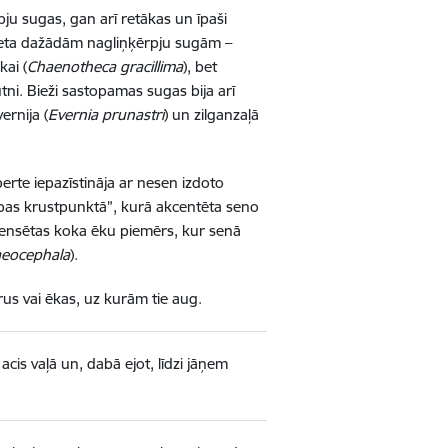
pju sugas, gan arī retākas un īpaši
vieta dažādām nagliņķērpju sugām –
kai (
Chaenotheca gracillima
), bet
ūtni. Bieži sastopamas sugas bija arī
ernija (
Evernia prunastri
) un zilganzaļā
erte iepazīstināja ar nesen izdoto
ības krustpunktā”, kurā akcentēta seno
viensētas koka ēku piemērs, kur senā
eocephala
).
us vai ēkas, uz kurām tie aug.
acis vaļā un, dabā ejot, līdzi jāņem