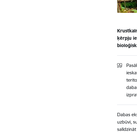
Krustkaln
ķērpju i
bioloģis
Pasāk
ieska
terit
dabas
izpra
Dabas eks
uzbūvi, s
salīdzinā