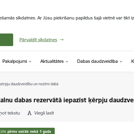
iešamās sīkdatnes. Ar Jūsu piekrišanu papildus šajā vietnē var tikt i
Pārvaldīt sīkdatnes
Pakalpojumi
Aktualitātes
Dabas daudzveidība
K
 ķērpju daudzveidību un nozīmi dabā
alnu dabas rezervātā iepazīst ķērpju daudzve
ņot tekstu
Viegli lasīt
cēts
pirms vairāk nekā 1 gada