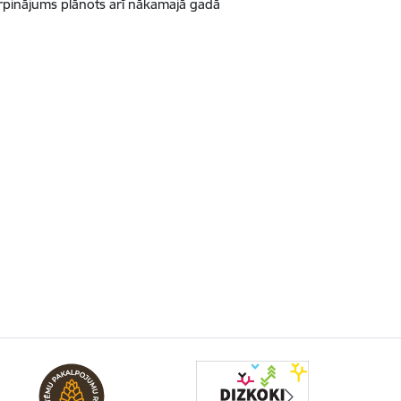
urpinājums plānots arī nākamajā gadā