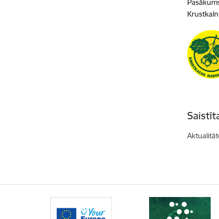
Pasākums 
Krustkaln
Saistī
Aktualitāt