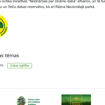
notika iniciatīvas “Nezināmais par zināmo dabā” ietvaros, un tā t
u un Teiču dabas rezervātos, kā arī Rāzna Nacionālajā parkā.
tas tēmas
es:
Dabas izglītība