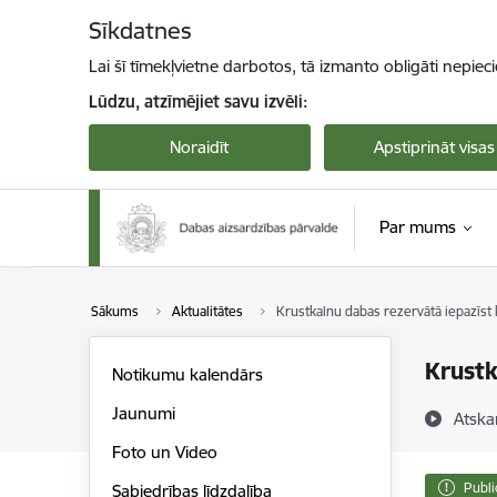
Pāriet uz lapas saturu
Sīkdatnes
Lai šī tīmekļvietne darbotos, tā izmanto obligāti nepiec
Lūdzu, atzīmējiet savu izvēli:
Noraidīt
Apstiprināt visas
Par mums
Sākums
Aktualitātes
Krustkalnu dabas rezervātā iepazīst
Krustk
Notikumu kalendārs
Jaunumi
Atska
Foto un Video
Publi
Sabiedrības līdzdalība