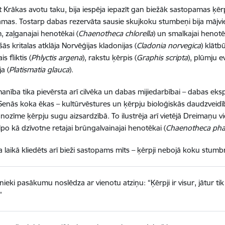
ot Krākas avotu taku, bija iespēja iepazīt gan biežāk sastopamas ķēr
amas. Tostarp dabas rezervāta sausie skujkoku stumbeņi bija māj
 zaļganajai henotēkai (
Chaenotheca chlorella
) un smalkajai henotē
ās kritalas atklāja Norvēģijas kladonijas (
Cladonia norvegica
) klātb
s fliktis (
Phlyctis argena
), rakstu ķērpis (
Graphis scripta
), plūmju ev
ja (
Platismatia glauca
).
anība tika pievērsta arī cilvēka un dabas mijiedarbībai – dabas eksp
Senās koka ēkas – kultūrvēstures un ķērpju bioloģiskās daudzveid
nozīme ķērpju sugu aizsardzībā. To ilustrēja arī vietējā Dreimaņu 
alpo kā dzīvotne retajai brūngalvainajai henotēkai (
Chaenotheca pha
laikā kliedēts arī bieži sastopams mīts – ķērpji nebojā koku stumbr
nieki pasākumu noslēdza ar vienotu atziņu: “Ķērpji ir visur, jātur tik 
”