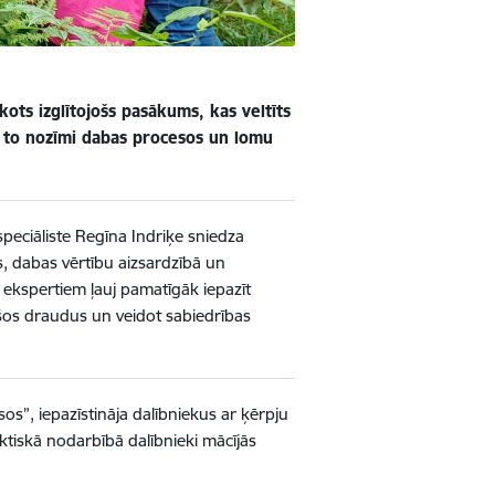
ots izglītojošs pasākums, kas veltīts
m, to nozīmi dabas procesos un lomu
peciāliste Regīna Indriķe sniedza
s, dabas vērtību aizsardzībā un
 ekspertiem ļauj pamatīgāk iepazīt
ošos draudus un veidot sabiedrības
s”, iepazīstināja dalībniekus ar ķērpju
tiskā nodarbībā dalībnieki mācījās