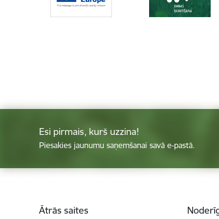
Esi pirmais, kurš uzzina!
Piesakies jaunumu saņemšanai savā e-pastā.
Kājene
Ātrās saites
Noderīg