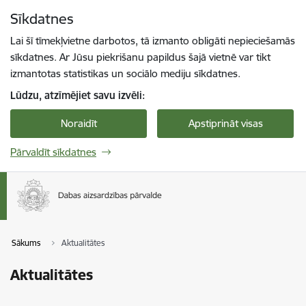
Pāriet uz lapas saturu
Sīkdatnes
Spied
lai meklētu
Enter
Lai šī tīmekļvietne darbotos, tā izmanto obligāti nepieciešamās
sīkdatnes. Ar Jūsu piekrišanu papildus šajā vietnē var tikt
izmantotas statistikas un sociālo mediju sīkdatnes.
Lūdzu, atzīmējiet savu izvēli:
Noraidīt
Apstiprināt visas
Pārvaldīt sīkdatnes
Sākums
Aktualitātes
Aktualitātes