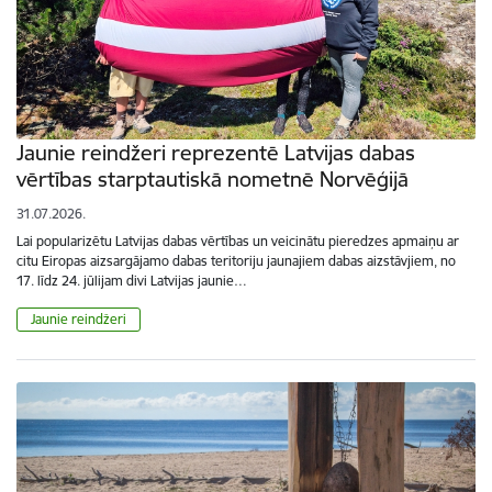
Jaunie reindžeri reprezentē Latvijas dabas
vērtības starptautiskā nometnē Norvēģijā
31.07.2026.
Lai popularizētu Latvijas dabas vērtības un veicinātu pieredzes apmaiņu ar
citu Eiropas aizsargājamo dabas teritoriju jaunajiem dabas aizstāvjiem, no
17. līdz 24. jūlijam divi Latvijas jaunie…
Jaunie reindžeri