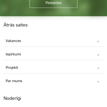
Kājene
Ātrās saites
Vakances
Iepirkumi
Projekti
Par mums
Noderīgi