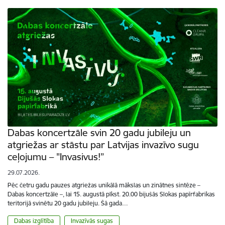
Dabas koncertzāle svin 20 gadu jubileju un
atgriežas ar stāstu par Latvijas invazīvo sugu
ceļojumu – "Invasivus!”
29.07.2026.
Pēc četru gadu pauzes atgriežas unikālā mākslas un zinātnes sintēze –
Dabas koncertzāle –, lai 15. augustā plkst. 20.00 bijušās Slokas papīrfabrikas
teritorijā svinētu 20 gadu jubileju. Šā gada…
Dabas izglītība
Invazīvās sugas