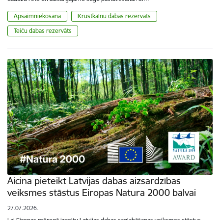
Apsaimniekošana
Krustkalnu dabas rezervāts
Teiču dabas rezervāts
Aicina pieteikt Latvijas dabas aizsardzības
veiksmes stāstus Eiropas Natura 2000 balvai
27.07.2026.