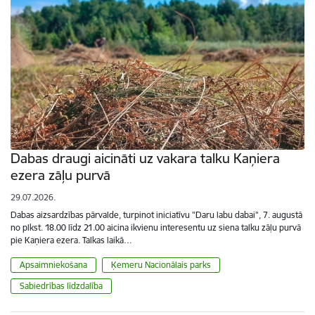
Dabas draugi aicināti uz vakara talku Kaņiera
ezera zāļu purvā
29.07.2026.
Dabas aizsardzības pārvalde, turpinot iniciatīvu "Daru labu dabai", 7. augustā
no plkst. 18.00 līdz 21.00 aicina ikvienu interesentu uz siena talku zāļu purvā
pie Kaņiera ezera. Talkas laikā…
Apsaimniekošana
Ķemeru Nacionālais parks
Sabiedrības līdzdalība