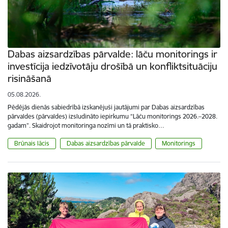
Dabas aizsardzības pārvalde: lāču monitorings ir
investīcija iedzīvotāju drošībā un konfliktsituāciju
risināšanā
05.08.2026.
Pēdējās dienās sabiedrībā izskanējuši jautājumi par Dabas aizsardzības
pārvaldes (pārvaldes) izsludināto iepirkumu “Lāču monitorings 2026.–2028.
gadam”. Skaidrojot monitoringa nozīmi un tā praktisko…
Brūnais lācis
Dabas aizsardzības pārvalde
Monitorings