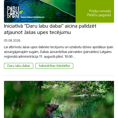
Iniciatīvā “Daru labu dabai” aicina palīdzēt
atjaunot Jašas upes tecējumu
05.08.2026.
Lai atbrīvotu Jašas upes dabisko tecējumu un uzlabotu dzīves apstākļus īpaši
aizsargājamajām sugām, Dabas aizsardzības pārvaldes (pārvaldes) Latgales
reģionālā administrācija 11. augustā plkst. 10.00…
Daru labu dabai
Sabiedrības līdzdalība