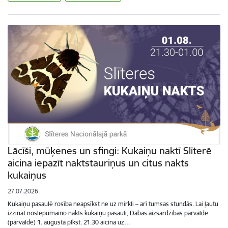
Lācīši, mūķenes un sfingi: Kukaiņu naktī Slīterē
aicina iepazīt naktstauriņus un citus nakts
kukaiņus
27.07.2026.
Kukaiņu pasaulē rosība neapsīkst ne uz mirkli – arī tumsas stundās. Lai ļautu
izzināt noslēpumaino nakts kukaiņu pasauli, Dabas aizsardzības pārvalde
(pārvalde) 1. augustā plkst. 21.30 aicina uz…