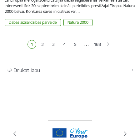
Lai Eiropas mērogā izceltu Latvijas dabas saglabāšanas veiksmes stāstus,
interesenti līdz 30. septembrim aicināti pieteikties prestižajai Eiropas Natura
2000 balvai. Konkursā savas iniciatīvas var…
Dabas aizsardzības pārvalde
Natura 2000
Lapošana
…
1
2
3
4
5
168
Pašreizējā lapa
Lapa
Lapa
Lapa
Lapa
Drukāt lapu