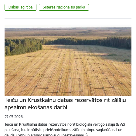
Dabas izglītība
Slīteres Nacionālais parks
Teiču un Krustkalnu dabas rezervātos rit zālāju
apsaimniekošanas darbi
27.07.2026.
Teiču un Krustkalnu dabas rezervātos norit bioloģiski vērtīgo zālāju (BVZ)
pļaušana, kas ir būtisks priekšnoteikums zālāju biotopu saglabāšanai un
daudzu reto un aizsargājamo sugu pastāvēšanai. Šī…