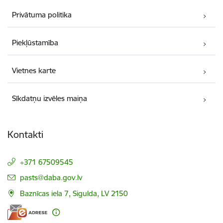
Privātuma politika
Piekļūstamība
Vietnes karte
Sīkdatņu izvēles maiņa
Kontakti
+371 67509545
E-pasts:
pasts@daba.gov.lv
Baznīcas iela 7, Sigulda, LV 2150