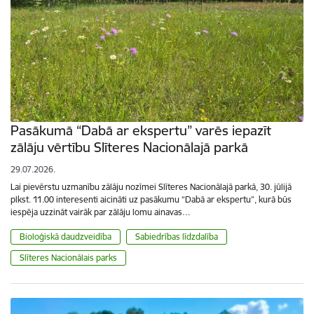
Pasākumā “Dabā ar ekspertu” varēs iepazīt
zālāju vērtību Slīteres Nacionālajā parkā
29.07.2026.
Lai pievērstu uzmanību zālāju nozīmei Slīteres Nacionālajā parkā, 30. jūlijā
plkst. 11.00 interesenti aicināti uz pasākumu “Dabā ar ekspertu”, kurā būs
iespēja uzzināt vairāk par zālāju lomu ainavas…
Bioloģiskā daudzveidība
Sabiedrības līdzdalība
Slīteres Nacionālais parks