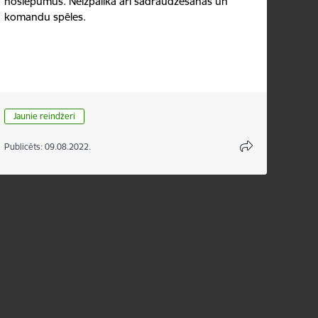
noslēpumus. Neizpalika arī sadraudzēšanās un
komandu spēles.
Jaunie reindžeri
Publicēts: 09.08.2022.