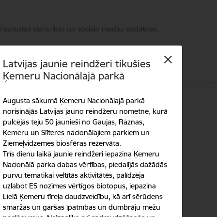
zmantotas statistikas un sociālo mediju sīkdatnes.
Latvijas jaunie reindžeri tikušies
Ķemeru Nacionālajā parkā
ontakti
Augusta sākumā Ķemeru Nacionālajā parkā
Language
Meklēt
Piekļūstamība
norisinājās Latvijas jauno reindžeru nometne, kurā
pulcējās teju 50 jaunieši no Gaujas, Rāznas,
Ķemeru un Slīteres nacionālajiem parkiem un
Ziemeļvidzemes biosfēras rezervāta.
Trīs dienu laikā jaunie reindžeri iepazina Ķemeru
Nacionālā parka dabas vērtības, piedalījās dažādās
purvu tematikai veltītās aktivitātēs, palīdzēja
uzlabot ES nozīmes vērtīgos biotopus, iepazina
Lielā Ķemeru tīreļa daudzveidību, kā arī sērūdens
smaržas un garšas īpatnības un dumbrāju mežu