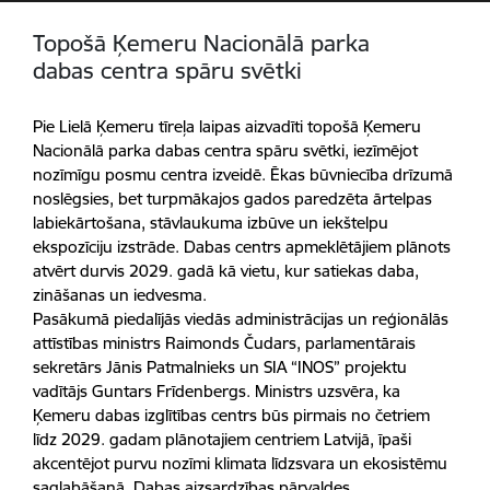
Topošā Ķemeru Nacionālā parka
dabas centra spāru svētki
Pie Lielā Ķemeru tīreļa laipas aizvadīti topošā Ķemeru
Nacionālā parka dabas centra spāru svētki, iezīmējot
nozīmīgu posmu centra izveidē. Ēkas būvniecība drīzumā
noslēgsies, bet turpmākajos gados paredzēta ārtelpas
labiekārtošana, stāvlaukuma izbūve un iekštelpu
ekspozīciju izstrāde. Dabas centrs apmeklētājiem plānots
atvērt durvis 2029. gadā kā vietu, kur satiekas daba,
zināšanas un iedvesma.
Pasākumā piedalījās viedās administrācijas un reģionālās
attīstības ministrs Raimonds Čudars, parlamentārais
sekretārs Jānis Patmalnieks un SIA “INOS” projektu
vadītājs Guntars Frīdenbergs. Ministrs uzsvēra, ka
Ķemeru dabas izglītības centrs būs pirmais no četriem
līdz 2029. gadam plānotajiem centriem Latvijā, īpaši
akcentējot purvu nozīmi klimata līdzsvara un ekosistēmu
saglabāšanā. Dabas aizsardzības pārvaldes