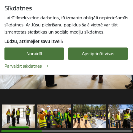
Pāriet uz lapas saturu
Sīkdatnes
1 / 12
Spied
lai meklētu
Enter
Lai šī tīmekļvietne darbotos, tā izmanto obligāti nepieciešamās
sīkdatnes. Ar Jūsu piekrišanu papildus šajā vietnē var tikt
izmantotas statistikas un sociālo mediju sīkdatnes.
Lūdzu, atzīmējiet savu izvēli:
Noraidīt
Apstiprināt visas
Pārvaldīt sīkdatnes