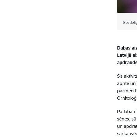
Bezdelīg
Dabas ai
Latvijā 
apdraudē
Šīs aktiv
aprite un
partneri L
Ornitoloģ
Patlaban 
sēnes, sūn
un apdrau
sarkanvēd