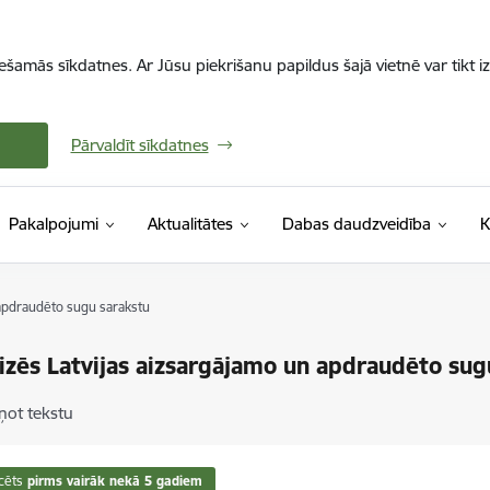
iešamās sīkdatnes. Ar Jūsu piekrišanu papildus šajā vietnē var tikt i
Pārvaldīt sīkdatnes
Pakalpojumi
Aktualitātes
Dabas daudzveidība
K
 apdraudēto sugu sarakstu
izēs Latvijas aizsargājamo un apdraudēto sug
ņot tekstu
cēts
pirms vairāk nekā 5 gadiem