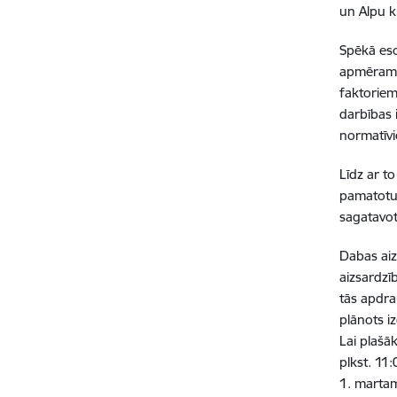
un Alpu k
Spēkā eso
apmēram 2
faktoriem
darbības 
normatīvi
Līdz ar t
pamatotus
sagatavot
Dabas aiz
aizsardzī
tās apdr
plānots iz
Lai plašā
plkst. 11:
1. martam