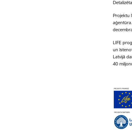
Detalizē
Projektu 
aģentūra.
decembra
LIFE prog
un īsteno
Latvijā d
40 miljon