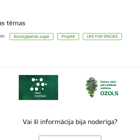
tas tēmas
es:
Aizsargājamās sugas
Projekti
LIFE FOR SPECIES
Vai šī informācija bija noderīga?