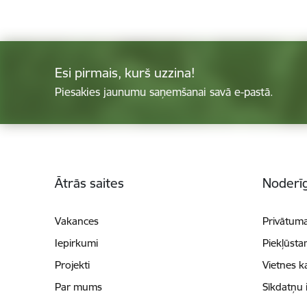
Esi pirmais, kurš uzzina!
Piesakies jaunumu saņemšanai savā e-pastā.
Kājene
Ātrās saites
Noderīg
Vakances
Privātuma
Iepirkumi
Piekļūsta
Projekti
Vietnes k
Par mums
Sīkdatņu 