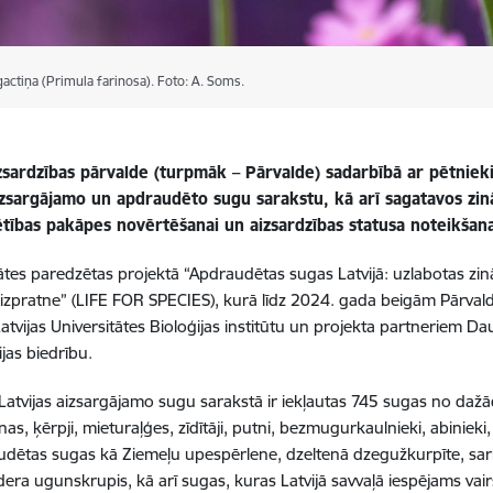
actiņa (Primula farinosa). Foto: A. Soms.
zsardzības pārvalde (turpmāk – Pārvalde) sadarbībā ar pētniek
aizsargājamo un apdraudēto sugu sarakstu, kā arī sagatavos zin
tības pakāpes novērtēšanai un aizsardzības statusa noteikšana
itātes paredzētas projektā “Apdraudētas sugas Latvijā: uzlabotas zi
 izpratne” (LIFE FOR SPECIES), kurā līdz 2024. gada beigām Pārvald
atvijas Universitātes Bioloģijas institūtu un projekta partneriem Dau
ijas biedrību.
Latvijas aizsargājamo sugu sarakstā ir iekļautas 745 sugas no da
as, ķērpji, mieturaļģes, zīdītāji, putni, bezmugurkaulnieki, abinieki, 
dētas sugas kā Ziemeļu upespērlene, dzeltenā dzegužkurpīte, sark
era ugunskrupis, kā arī sugas, kuras Latvijā savvaļā iespējams va