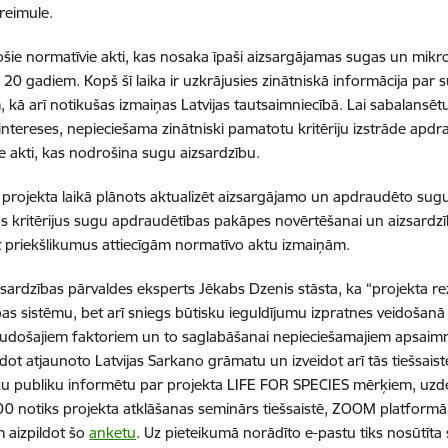
reimule.
šie normatīvie akti, kas nosaka īpaši aizsargājamas sugas un mikr
0 gadiem. Kopš šī laika ir uzkrājusies zinātniskā informācija pa
, kā arī notikušas izmaiņas Latvijas tautsaimniecībā. Lai sabalansē
intereses, nepieciešama zinātniski pamatotu kritēriju izstrāde apdr
e akti, kas nodrošina sugu aizsardzību.
o projekta laikā plānots aktualizēt aizsargājamo un apdraudēto sugu 
 kritērijus sugu apdraudētības pakāpes novērtēšanai un aizsardzīb
 priekšlikumus attiecīgām normatīvo aktu izmaiņām.
sardzības pārvaldes eksperts Jēkabs Dzenis stāsta, ka “projekta rez
bas sistēmu, bet arī sniegs būtisku ieguldījumu izpratnes veidoša
audošajiem faktoriem un to saglabāšanai nepieciešamajiem apsai
dot atjaunoto Latvijas Sarkano grāmatu un izveidot arī tās tiešsaiste
ku publiku informētu par projekta LIFE FOR SPECIES mērķiem, uz
00 notiks projekta atklāšanas seminārs tiešsaistē, ZOOM platformā. Vi
 aizpildot šo
anketu
. Uz pieteikumā norādīto e-pastu tiks nosūtīta s