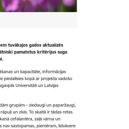
iem tuvākajos gados aktualizēs
ātniski pamatotus kritērijus sugu
i.
nāšanas un kapacitāte, informācijas
e piedalīsies kopā ar projekta vadošo
gavpils Universitāti un Latvijas
žādām grupām – ziedaugi un paparžaugi,
rāpuļi un zivis. To skaitā ir tādas retas
anā cefalantēra, zaļā vārna un
irs nav sastopamas, piemēram, lidvāvere