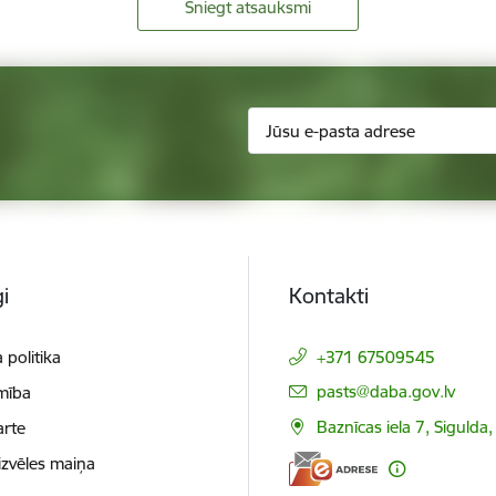
Sniegt atsauksmi
i
Kontakti
 politika
+371 67509545
E-pasts:
pasts@daba.gov.lv
mība
Baznīcas iela 7, Sigulda
arte
izvēles maiņa