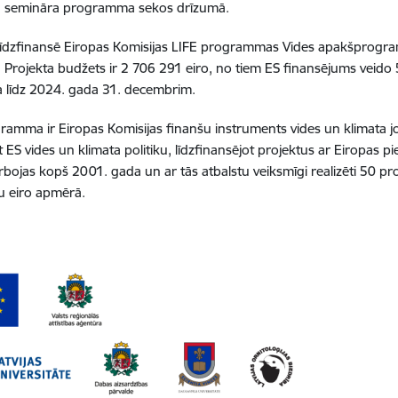
ta semināra programma sekos drīzumā.
līdzfinansē Eiropas Komisijas LIFE programmas Vides apakšprogram
 Projekta budžets ir 2 706 291 eiro, no tiem ES finansējums veido 
 līdz 2024. gada 31. decembrim.
ramma ir Eiropas Komisijas finanšu instruments vides un klimata jomā
t ES vides un klimata politiku, līdzfinansējot projektus ar Eiropas 
arbojas kopš 2001. gada un ar tās atbalstu veiksmīgi realizēti 50 pr
u eiro apmērā.