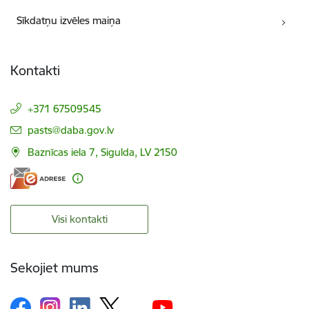
Sīkdatņu izvēles maiņa
Kontakti
+371 67509545
E-pasts:
pasts@daba.gov.lv
Baznīcas iela 7, Sigulda, LV 2150
Visi kontakti
Sekojiet mums