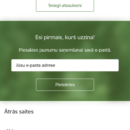
Sniegt atsauksmi
Esi pirmais, kurš uzzina!
Piesakies jaunumu saņemšanai savā e-pastā.
Kājene
Ātrās saites