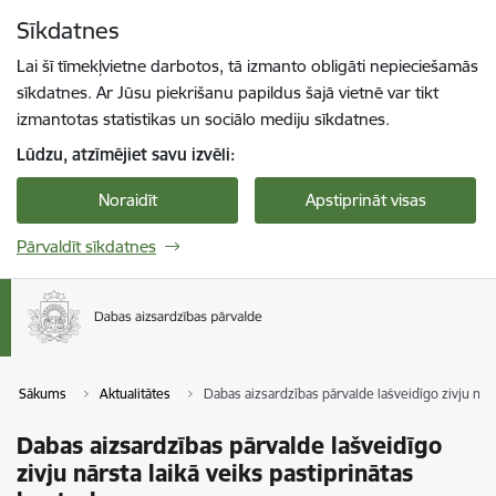
Pāriet uz lapas saturu
Sīkdatnes
Spied
lai meklētu
Enter
Lai šī tīmekļvietne darbotos, tā izmanto obligāti nepieciešamās
sīkdatnes. Ar Jūsu piekrišanu papildus šajā vietnē var tikt
izmantotas statistikas un sociālo mediju sīkdatnes.
Lūdzu, atzīmējiet savu izvēli:
Noraidīt
Apstiprināt visas
Pārvaldīt sīkdatnes
Sākums
Aktualitātes
Dabas aizsardzības pārvalde lašveidīgo zivju nārs
Dabas aizsardzības pārvalde lašveidīgo
zivju nārsta laikā veiks pastiprinātas