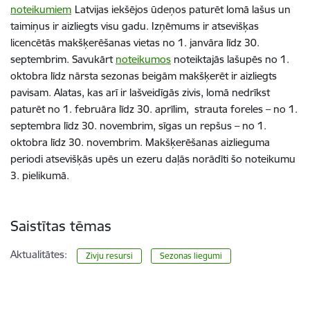
noteikumiem
Latvijas iekšējos ūdeņos paturēt lomā lašus un
taimiņus ir aizliegts visu gadu. Izņēmums ir atsevišķas
licencētās makšķerēšanas vietas no 1. janvāra līdz 30.
septembrim. Savukārt
noteikumos
noteiktajās lašupēs no 1.
oktobra līdz nārsta sezonas beigām makšķerēt ir aizliegts
pavisam. Alatas, kas arī ir lašveidīgās zivis, lomā nedrīkst
paturēt no 1. februāra līdz 30. aprīlim, strauta foreles – no 1.
septembra līdz 30. novembrim, sīgas un repšus – no 1.
oktobra līdz 30. novembrim. Makšķerēšanas aizlieguma
periodi atsevišķās upēs un ezeru daļās norādīti šo noteikumu
3. pielikumā.
Saistītas tēmas
Aktualitātes:
Zivju resursi
Sezonas liegumi