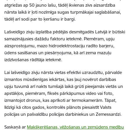
atgriežas ap 50 jauno lašu, tādēļ ikvienas zivs aizsardzība
nārsta laikā ir ļoti nozīmīga sugas turpmākajai saglabāšanai,
tādēļ arī sodi par to ķeršanu ir bargi.
Lašveidīgo zivju izplatība pēdējās desmitgadēs Latvijā ir būtiski
samazinājusies dažādu faktoru ietekmē. Piemēram, upju
aizsprostojumu, mazo hidroelektrostaciju radīto barjeru,
ūdens sasilšanas un piesārņojuma, kā arī zema mazuļu
izdzīvošanas rādītāja ietekmē.
Lai lašveidīgo zivju nārsta vietas efektīvi uzraudzītu, pārvalde
izmantos mūsdienīgas iekārtas, kas ļauj novērot darbības
upju tuvumā arī nakts tumšajā laikā grūti pieejamās vietās un
apstākļos, piemēram, fiksēs pārkāpumus video vai foto,
izmantojot dronus, kas aprīkoti ar termokamerām. Tāpat,
līdzīgi kā citos gados, kontrolēs plānots piesaistīt Valsts
policijas un pašvaldību policijas darbiniekus un Zemessardzi.
Saskaņā ar
Makšķerēšanas, vēžošanas un zemūdens medību