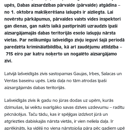
upēs, Dabas aizsardzības pārvalde (pārvalde) atgādina –
no 1. oktobra makšķerēšana lašupēs ir aizliegta. Lai
novērstu pārkāpumus, pārvaldes valsts vides inspektori
gan dienas, gan nakts laikā pastiprināti uzraudzīs īpaši
aizsargājamajās dabas teritorijās esošo lašupju nārsta
vietas. Par nelikumīgu lašveidīgo zivju ieguvi šajā periodā
paredzēta kriminālatbildība, kā arī zaudējumu atlīdzība –
715 eiro par katru noķerto un nogalēto aizsargājamo
zivi.
Latvijā lašveidīgās zivis sastopamas Gaujas, Irbes, Salacas un
Ventas baseinu upēs. Liela daļa no tām atrodas īpaši
aizsargājamās dabas teritorijās.
Lašveidīgās zivis ik gadu no jūras dodas uz upēm, kurās
dzimušas, lai veiktu svarīgāko savas dzīves uzdevumu – radītu
pēcnācējus. Taču tādu, kas ir spējīgas izdzīvot jūrā un
atgriezties dabiskajās nārsta vietās, ir vien neliela daļa. Ir
aprēķināts, ka vidēji no viena nārstojoša pāra pēc gadiem upē