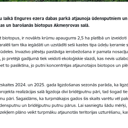
u laikā Engures ezera dabas parkā atjaunoja ūdensputniem u
nas un barošanās biotopus Akmeņrovas salā.
t biotopus, ir novākts krūmu apaugums 2,5 ha platībā un izveidoti 
aralēli tam tika iegādāti un uzstādīti seši kastes tipa ūdeļu ķeramie
ūdeles. Invazīvo plēsēju pastāvīga ierobežošana ir pamata nosacījum
, jo pretējā gadījumā tiek veidoti ekoloģiskie slazdi, kas nevis uzla
 bet to pasliktina, jo putni koncentrējas atjaunotajos biotopos un pl
zskaites 2024. un 2025. gada ligzdošanas sezonās parāda, ka ligz
rojekta realizācijas salā ligzdoja divi bridējputnu pāri, tad šogad tie
u pāri. Sagaidāms, ka turpmākajos gados šis skaits varētu vēl pa
densputnu un bridējputnu putnu pārus. Lai sasniegtu šādu mērķi,
dzekļiem plāno veikt turpmāku atjaunotās teritorijas uzturēšanu, 