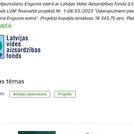
tjaunošanu Engures ezerā ar Latvijas Vides Aizsardzības fonda (L
nds LVAF finansētā projektā Nr. 1-08/55/2023 “Ūdensputniem pie
na Engures ezerā”. Projekta kopējās izmaksas 18 343,75 eiro. Pla
dpf.lv
.
tas tēmas
es:
Biotopu atjaunošana
Projekts