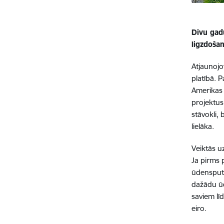
Divu gad
ligzdoša
Atjaunojo
platībā. P
Amerikas 
projektus
stāvokli,
lielāka.
Veiktās u
Ja pirms p
ūdensputn
dažādu ū
saviem lī
eiro.