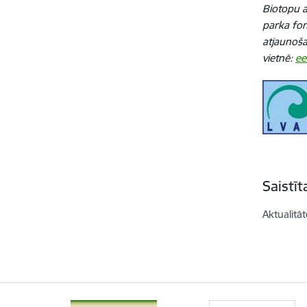
Biotopu a
parka fo
atjaunoša
vietnē:
ee
Saistī
Aktualitāt