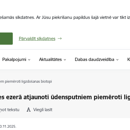
iešamās sīkdatnes. Ar Jūsu piekrišanu papildus šajā vietnē var tikt i
Pārvaldīt sīkdatnes
Pakalpojumi
Aktualitātes
Dabas daudzveidība
K
em piemēroti ligzdošanas biotopi
s ezerā atjaunoti ūdensputniem piemēroti li
ņot tekstu
Viegli lasīt
20.11.2025.