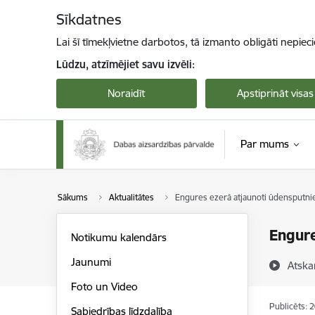
Pāriet uz lapas saturu
Sīkdatnes
Lai šī tīmekļvietne darbotos, tā izmanto obligāti nepiec
Lūdzu, atzīmējiet savu izvēli:
Noraidīt
Apstiprināt visas
Par mums
Sākums
Aktualitātes
Engures ezerā atjaunoti ūdensputni
Engure
Notikumu kalendārs
Jaunumi
Atska
Foto un Video
Publicēts: 
Sabiedrības līdzdalība