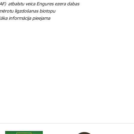
VAF) atbalstu veica Engures ezera dabas
mērotu ligzdošanas biotopu
šāka informācija pieejama