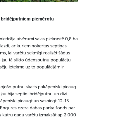
n bridējputniem piemērotu
niedrāja atvērumi salas piekrastē 0,8 ha
 slazdi, ar kuriem noķertas septiņas
s, lai varētu sekmīgi realizēt šādus
bo jau tā slikto ūdensputnu populāciju
ēsēju ietekme uz to populācijām ir
dojošo putnu skaits pakāpeniski pieaug.
 jau bija septiņi bridējputnu un divi
kāpeniski pieaugt un sasniegt 12-15
 Engures ezera dabas parka fonds par
kas katru gadu varētu izmaksāt ap 2 000