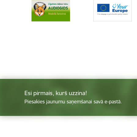
Esi pirmais, kurš uzzina!
Piesakies jaunumu saņemšanai savā e-pastā.
Kājene