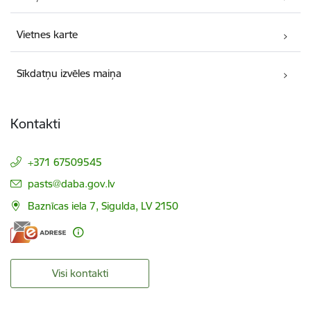
Vietnes karte
Sīkdatņu izvēles maiņa
Kontakti
+371 67509545
E-pasts:
pasts@daba.gov.lv
Baznīcas iela 7, Sigulda, LV 2150
Visi kontakti