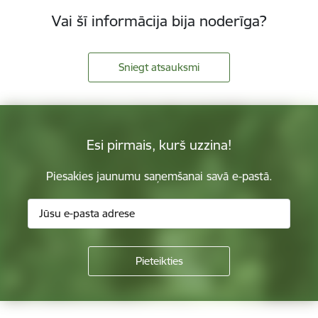
Vai šī informācija bija noderīga?
Sniegt atsauksmi
Esi pirmais, kurš uzzina!
Piesakies jaunumu saņemšanai savā e-pastā.
Kājene