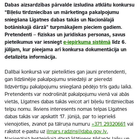
Dabas aizsardzības pārvalde izsludina atklātu konkursu
“Biļešu tirdzniecības un mārketinga pakalpojumu
sniegšana Līgatnes dabas takās un Nacionālajā
botāniskajā dārzā” turpmākajiem pieciem gadiem.
Pretendenti – fiziskas un juridiskas personas, savus
pieteikumus var iesniegt
e-iepirkuma sistēmā
līdz 6.
jūlijam, kur pieejama arī konkursa dokumentācija un
detalizēta informācija.
Dalībai konkursā var pieteikties gan jauni pretendenti,
gan līdzšinējie pakalpojumu sniedzēji ar pieredzi
līdzvērtīgu pakalpojumu sniegšanā pēdējo trīs gadu laikā.
Pretendents var nodrošināt pakalpojumu vienā vai abās
vietās, Līgatnes dabas takās veicot arī biļešu tirdzniecības
telpu nomu. Ikviens interesents nomas telpas Līgatnes
dabas takās var apskatīt 17. jūnijā, par to iepriekš
vienojoties, zvanot pa tālruņa numuru
+371 29320661
vai
rakstot e-pastu uz
ilmars.radzins@daba.gov.lv
,
Nacionālajā botāniskajā dārzā klātienes tikšanās laiku un