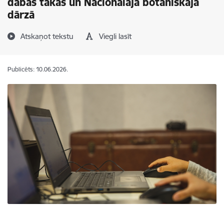
dabas takās un Nacionālajā botāniskajā
dārzā
Atskaņot tekstu
Viegli lasīt
Publicēts: 10.06.2026.