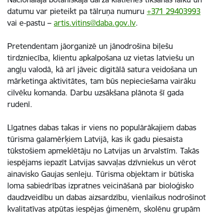
datumu var pieteikt pa tālruņa numuru
+371 29403993
vai e-pastu
–
artis.vitins@daba.gov.lv
.
Pretendentam jāorganizē un jānodrošina biļešu
tirdzniecība, klientu apkalpošana uz vietas latviešu un
angļu valodā, kā arī jāveic digitālā satura veidošana un
mārketinga aktivitātes, tam būs nepieciešama vairāku
cilvēku komanda. Darbu uzsākšana plānota šī gada
rudenī.
Līgatnes dabas takas ir viens no populārākajiem dabas
tūrisma galamērķiem Latvijā, kas ik gadu piesaista
tūkstošiem apmeklētāju no Latvijas un ārvalstīm. Takās
iespējams iepazīt Latvijas savvaļas dzīvniekus un vērot
ainavisko Gaujas senleju. Tūrisma objektam ir būtiska
loma sabiedrības izpratnes veicināšanā par bioloģisko
daudzveidību un dabas aizsardzību, vienlaikus nodrošinot
kvalitatīvas atpūtas iespējas ģimenēm, skolēnu grupām