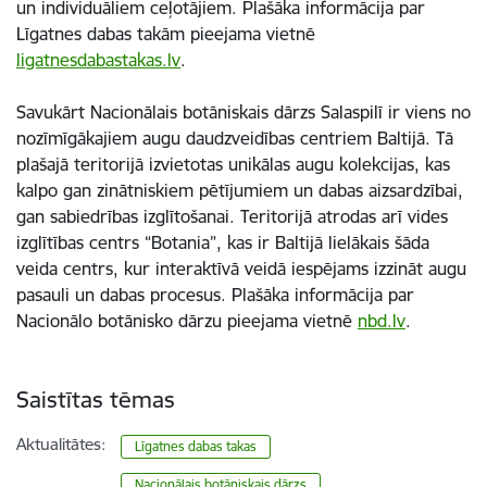
un individuāliem ceļotājiem. Plašāka informācija par
Līgatnes dabas takām pieejama vietnē
ligatnesdabastakas.lv
.
Savukārt Nacionālais botāniskais dārzs Salaspilī ir viens no
nozīmīgākajiem augu daudzveidības centriem Baltijā. Tā
plašajā teritorijā izvietotas unikālas augu kolekcijas, kas
kalpo gan zinātniskiem pētījumiem un dabas aizsardzībai,
gan sabiedrības izglītošanai. Teritorijā atrodas arī vides
izglītības centrs “Botania”, kas ir Baltijā lielākais šāda
veida centrs, kur interaktīvā veidā iespējams izzināt augu
pasauli un dabas procesus. Plašāka informācija par
Nacionālo botānisko dārzu pieejama vietnē
nbd.lv
.
Saistītas tēmas
Aktualitātes:
Līgatnes dabas takas
Nacionālais botāniskais dārzs