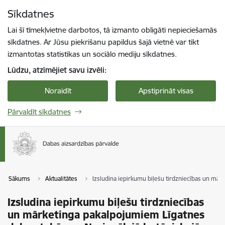
Pāriet uz lapas saturu
Sīkdatnes
Spied
lai meklētu
Enter
Lai šī tīmekļvietne darbotos, tā izmanto obligāti nepieciešamās
sīkdatnes. Ar Jūsu piekrišanu papildus šajā vietnē var tikt
izmantotas statistikas un sociālo mediju sīkdatnes.
Lūdzu, atzīmējiet savu izvēli:
Noraidīt
Apstiprināt visas
Pārvaldīt sīkdatnes
Sākums
Aktualitātes
Izsludina iepirkumu biļešu tirdzniecības un mār
Izsludina iepirkumu biļešu tirdzniecības
un mārketinga pakalpojumiem Līgatnes