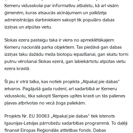
Ķemeru vidusskolai par informatīvu atbalstu, kā arī visām
ģimenēm, kuras atsaucās aicinājumam un palīdzēja
administrācijas darbiniekiem sakopt tik populāro dabas
izziņas un atpūtas vietu.
Slokas ezera pastaigu taka ir viens no apmeklētākajiem
Ķemeru nacionālā parka objektiem. Tas piedāvā gan dabas
izziņas taku dažādu meža biotopu iepazīšanai, gan skatu torni
putnu vērošanai Slokas ezerā, gan labiekārtotu atpūtas vietu
ezera krastā.
Šī jau ir otrā talka, kas notiek projekta „Atpakaļ pie dabas”
ietvaros. Pagājušā gada rudenī, arī sadarbībā ar Ķemeru
vidusskolu, tika sakopti Slampes upītes krasti un tās palienes
pļavas atbrīvotas no vecā žoga paliekām.
Projekts Nr. EU 30063 „Atpakaļ pie dabas” tiek īstenots
Igaunijas-Latvijas pārrobežu sadarbības programmā. To daļēji
finansē Eiropas Reģionālās attīstības fonds. Dabas