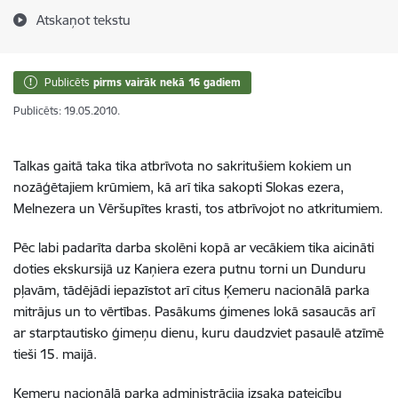
Atskaņot tekstu
Publicēts
pirms vairāk nekā 16 gadiem
Publicēts: 19.05.2010.
Talkas gaitā taka tika atbrīvota no sakritušiem kokiem un
nozāģētajiem krūmiem, kā arī tika sakopti Slokas ezera,
Melnezera un Vēršupītes krasti, tos atbrīvojot no atkritumiem.
Pēc labi padarīta darba skolēni kopā ar vecākiem tika aicināti
doties ekskursijā uz Kaņiera ezera putnu torni un Dunduru
pļavām, tādējādi iepazīstot arī citus Ķemeru nacionālā parka
mitrājus un to vērtības. Pasākums ģimenes lokā sasaucās arī
ar starptautisko ģimeņu dienu, kuru daudzviet pasaulē atzīmē
tieši 15. maijā.
Ķemeru nacionālā parka administrācija izsaka pateicību