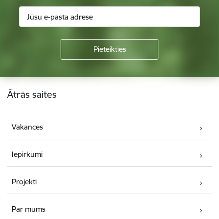
Kājene
Ātrās saites
Vakances
Iepirkumi
Projekti
Par mums