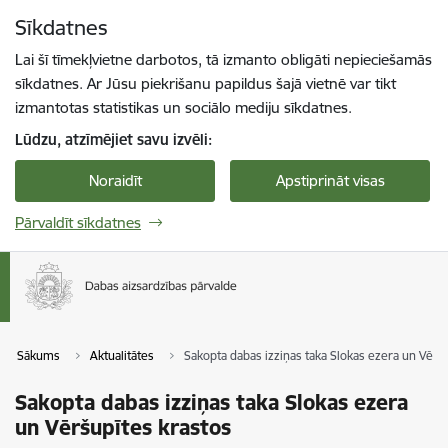
Pāriet uz lapas saturu
Sīkdatnes
Spied
lai meklētu
Enter
Lai šī tīmekļvietne darbotos, tā izmanto obligāti nepieciešamās
sīkdatnes. Ar Jūsu piekrišanu papildus šajā vietnē var tikt
izmantotas statistikas un sociālo mediju sīkdatnes.
Lūdzu, atzīmējiet savu izvēli:
Noraidīt
Apstiprināt visas
Pārvaldīt sīkdatnes
Sākums
Aktualitātes
Sakopta dabas izziņas taka Slokas ezera un Vērš
Sakopta dabas izziņas taka Slokas ezera
un Vēršupītes krastos