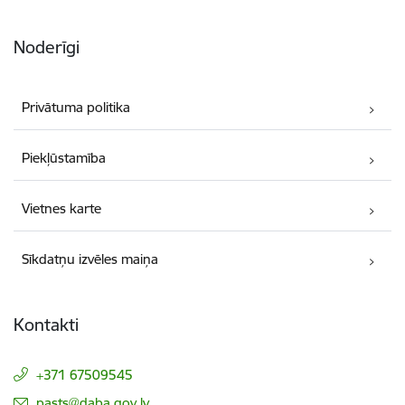
Noderīgi
Privātuma politika
Piekļūstamība
Vietnes karte
Sīkdatņu izvēles maiņa
Kontakti
+371 67509545
E-pasts:
pasts@daba.gov.lv