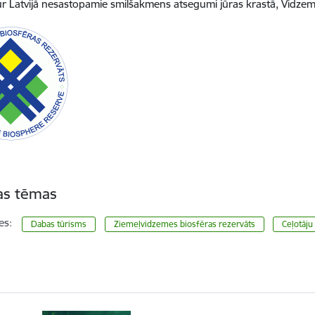
ur Latvijā nesastopamie smilšakmens atsegumi jūras krastā, Vidze
tas tēmas
es:
Dabas tūrisms
Ziemeļvidzemes biosfēras rezervāts
Ceļotāju