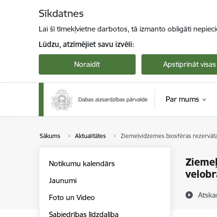
Pāriet uz lapas saturu
Sīkdatnes
Lai šī tīmekļvietne darbotos, tā izmanto obligāti nepiec
Lūdzu, atzīmējiet savu izvēli:
Noraidīt
Apstiprināt visas
Par mums
Sākums
Aktualitātes
Ziemeļvidzemes biosfēras rezervāta 
Ziemeļ
Notikumu kalendārs
velob
Jaunumi
Atska
Foto un Video
Sabiedrības līdzdalība