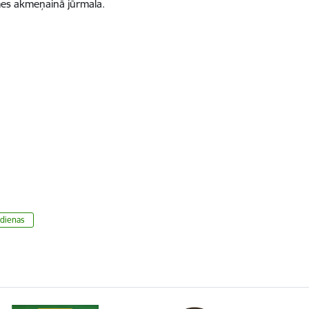
mes akmeņainā jūrmala.
 dienas