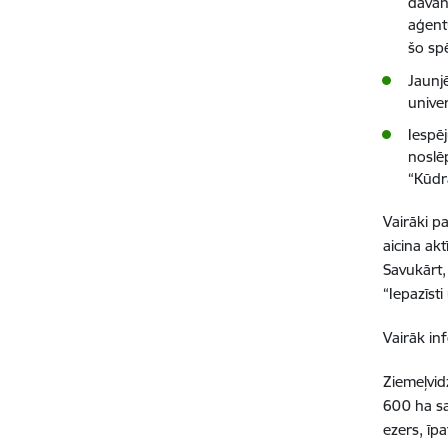
dāvan
aģent
šo sp
Jaunj
unive
Iespēj
noslē
“Kūdr
Vairāki p
aicina akt
Savukārt,
“Iepazīst
Vairāk in
Ziemeļvid
600 ha sa
ezers, īp