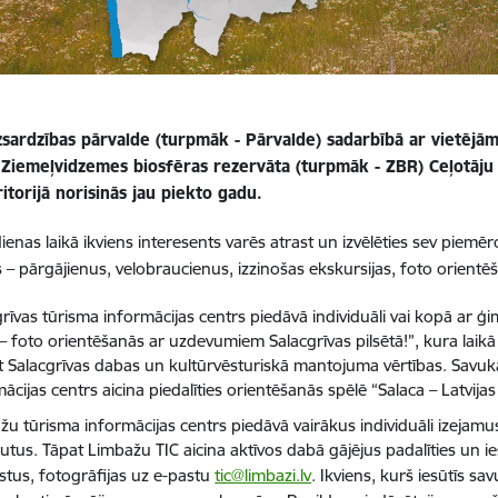
zsardzības pārvalde (turpmāk - Pārvalde) sadarbībā ar vietējā
z Ziemeļvidzemes biosfēras rezervāta (turpmāk - ZBR) Ceļotāju d
itorijā norisinās jau piekto gadu.
dienas laikā ikviens interesents varēs atrast un izvēlēties sev piemē
es – pārgājienus, velobraucienus, izzinošas ekskursijas, foto orientē
grīvas tūrisma informācijas centrs piedāvā individuāli vai kopā ar 
 – foto orientēšanās ar uzdevumiem Salacgrīvas pilsētā!”, kura laik
īt Salacgrīvas dabas un kultūrvēsturiskā mantojuma vērtības. Savukā
ācijas centrs aicina piedalīties orientēšanās spēlē “Salaca – Latvijas
žu tūrisma informācijas centrs piedāvā vairākus individuāli izejam
utus. Tāpat Limbažu TIC aicina aktīvos dabā gājējus padalīties un i
stus, fotogrāfijas uz e-pastu
tic@limbazi.lv
. Ikviens, kurš iesūtīs sa