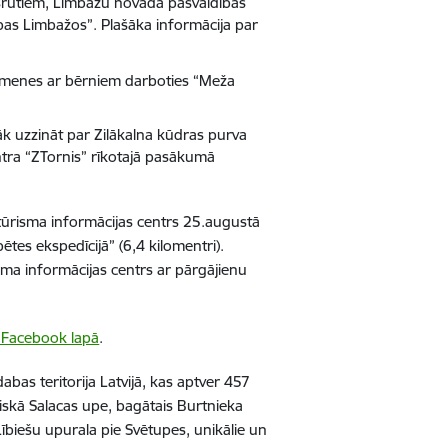
šrutiem, Limbažu novada pašvaldības
ības Limbažos”. Plašāka informācija par
ģimenes ar bērniem darboties “Meža
rāk uzzināt par Zilākalna kūdras purva
tra “ZTornis” rīkotajā pasākumā
 tūrisma informācijas centrs 25.augustā
pētes ekspedīcijā” (6,4 kilomentri).
sma informācijas centrs ar pārgājienu
Facebook lapā
.
abas teritorija Latvijā, kas aptver 457
viskā Salacas upe, bagātais Burtnieka
ībiešu upurala pie Svētupes, unikālie un