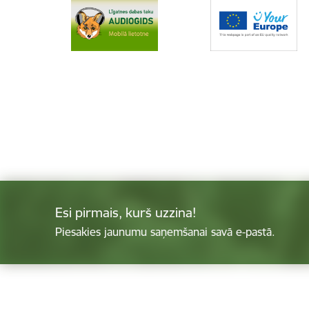
Esi pirmais, kurš uzzina!
Piesakies jaunumu saņemšanai savā e-pastā.
Kājene