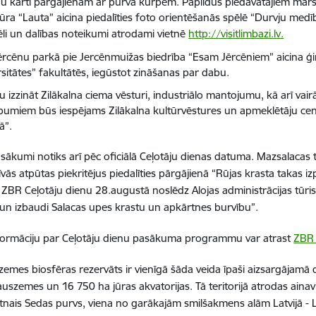
u karti pārgājienam ar purva kurpēm. Papildus piedāvātajiem mar
ūra “Lauta” aicina piedalīties foto orientēšanās spēlē “Durvju med
ēli un dalības noteikumi atrodami vietnē
http://visitlimbazi.lv.
ērcēnu parkā pie Jercēnmuižas biedrība “Esam Jērcēniem” aicina 
rsitātes” fakultātēs, iegūstot zināšanas par dabu.
u izzināt Zilākalna ciema vēsturi, industriālo mantojumu, kā arī vai
pumiem būs iespējams Zilākalna kultūrvēstures un apmeklētāju cen
ā”.
asākumi notiks arī pēc oficiālā Ceļotāju dienas datuma. Mazsalacas
īvās atpūtas piekritējus piedalīties pārgājienā “Rūjas krasta takas iz
 ZBR Ceļotāju dienu 28.augustā noslēdz Alojas administrācijas tūri
i un izbaudi Salacas upes krastu un apkārtnes burvību”.
formāciju par Ceļotāju dienu pasākuma programmu var atrast
ZBR 
zemes biosfēras rezervāts ir vienīgā šāda veida īpaši aizsargājamā d
uszemes un 16 750 ha jūras akvatorijas. Tā teritorijā atrodas aina
atnais Sedas purvs, viena no garākajām smilšakmens alām Latvijā - L