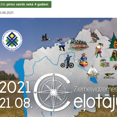
cēts
pirms vairāk nekā 4 gadiem
16.08.2021.