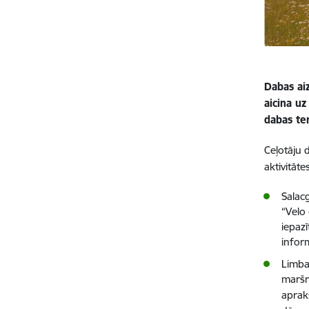
Dabas ai
aicina u
dabas ter
Ceļotāju 
aktivitāt
Salac
“Velo
iepaz
inform
Limba
maršr
aprak