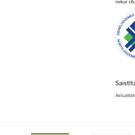
nekur cit
Saistī
Aktualitāt