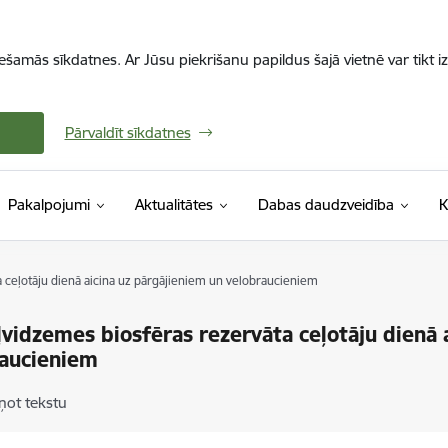
iešamās sīkdatnes. Ar Jūsu piekrišanu papildus šajā vietnē var tikt i
Pārvaldīt sīkdatnes
Pakalpojumi
Aktualitātes
Dabas daudzveidība
K
ceļotāju dienā aicina uz pārgājieniem un velobraucieniem
vidzemes biosfēras rezervāta ceļotāju dienā 
raucieniem
ņot tekstu