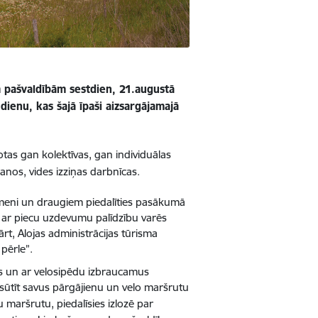
m pašvaldībām sestdien, 21.augustā
ienu, kas šajā īpaši aizsargājamajā
rotas gan kolektīvas, gan individuālas
šanos, vides izziņas darbnīcas.
ģimeni un draugiem piedalīties pasākumā
ā ar piecu uzdevumu palīdzību varēs
rt, Alojas administrācijas tūrisma
 pērle”.
us un ar velosipēdu izbraucamus
esūtīt savus pārgājienu un velo maršrutu
vu maršrutu, piedalīsies izlozē par