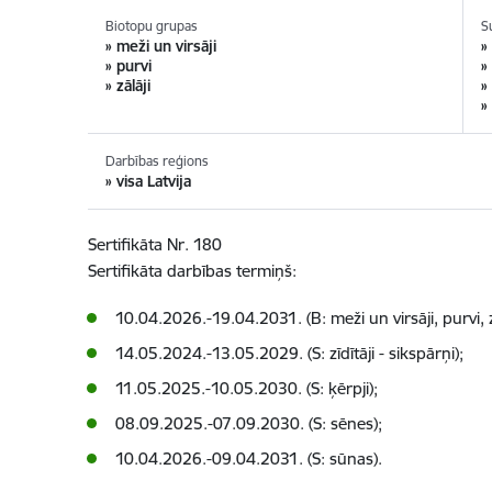
Biotopu grupas
S
» meži un virsāji
»
» purvi
»
» zālāji
»
»
Darbības reģions
» visa Latvija
Sertifikāta Nr. 180
Sertifikāta darbības termiņš:
10.04.2026.-19.04.2031. (B: meži un virsāji, purvi, zā
14.05.2024.-13.05.2029. (S: zīdītāji - sikspārņi);
11.05.2025.-10.05.2030. (S: ķērpji);
08.09.2025.-07.09.2030. (S: sēnes);
10.04.2026.-09.04.2031. (S: sūnas).