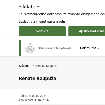
Pāriet uz lapas saturu
Sīkdatnes
Lai šī tīmekļvietne darbotos, tā izmanto obligāti nepiec
Lūdzu, atzīmējiet savu izvēli:
Noraidīt
Apstiprināt visas
Par mums
Sākums
Renāte Kaupuža
Renāte Kaupuža
Publicēts: 08.02.2021.
Atjaunināts: 13.04.2026.