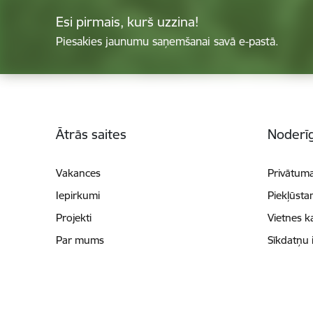
Esi pirmais, kurš uzzina!
Piesakies jaunumu saņemšanai savā e-pastā.
Kājene
Ātrās saites
Noderīg
Vakances
Privātuma
Iepirkumi
Piekļūsta
Projekti
Vietnes k
Par mums
Sīkdatņu 