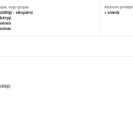
ugas, sugu grupas
Atzinumi privāt
 zīdītāji - sikspārņi
» sniedz
 ķērpji
 sēnes
 sūnas
lāji);