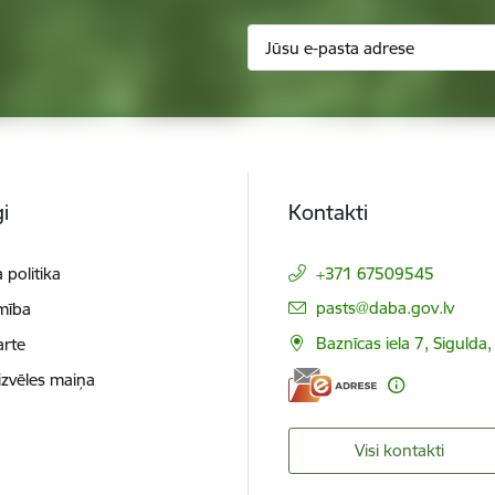
i
Kontakti
 politika
+371 67509545
E-pasts:
pasts@daba.gov.lv
mība
Baznīcas iela 7, Sigulda
arte
izvēles maiņa
Visi kontakti