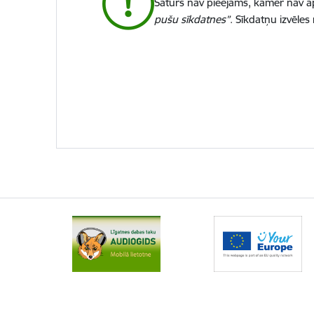
Saturs nav pieejams, kamēr nav ap
pušu sīkdatnes”
. Sīkdatņu izvēles