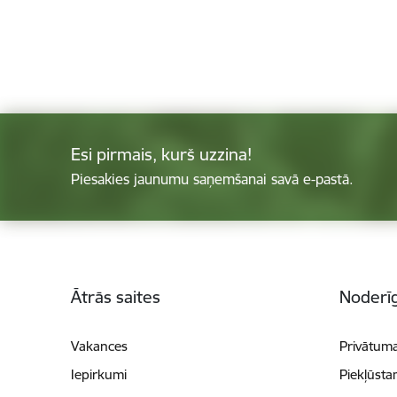
Esi pirmais, kurš uzzina!
Piesakies jaunumu saņemšanai savā e-pastā.
Kājene
Ātrās saites
Noderīg
Vakances
Privātuma
Iepirkumi
Piekļūsta