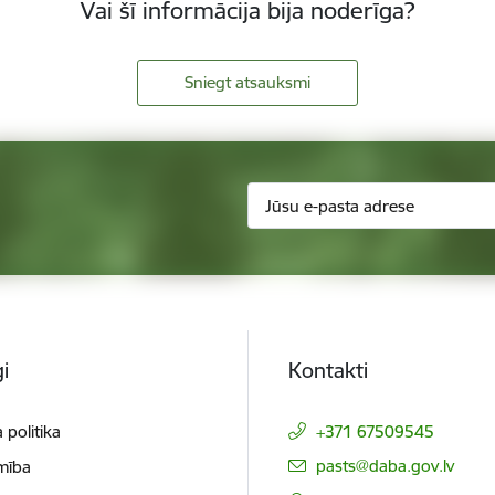
Vai šī informācija bija noderīga?
Sniegt atsauksmi
i
Kontakti
 politika
+371 67509545
E-pasts:
pasts@daba.gov.lv
mība