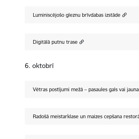
Luminiscējošo gleznu brīvdabas izstāde
Digitālā putnu trase
6. oktobrī
Vētras postījumi mežā – pasaules gals vai jaun
Radošā meistarklase un maizes cepšana restor