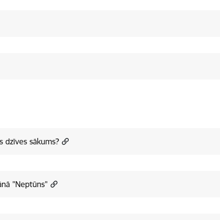
as dzīves sākums?
ānā "Neptūns"