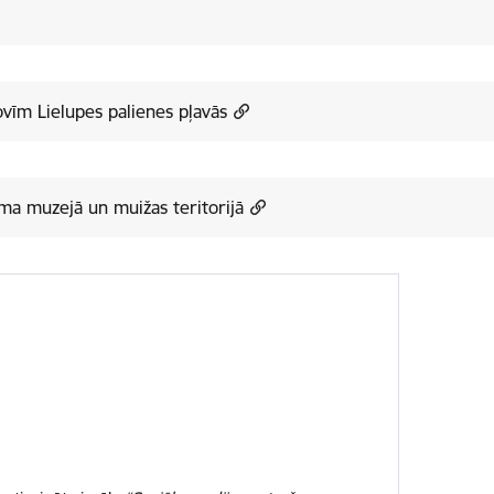
ovīm Lielupes palienes pļavās
ma muzejā un muižas teritorijā