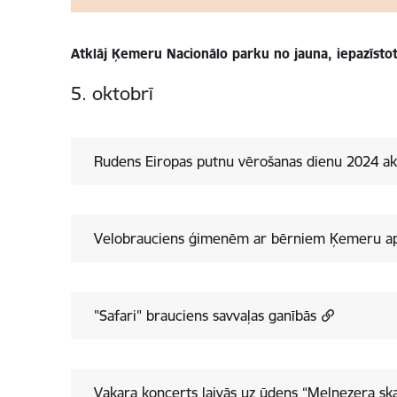
Atklāj Ķemeru Nacionālo parku no jauna, iepazīstot
5. oktobrī
Rudens Eiropas putnu vērošanas dienu 2024 akt
Velobrauciens ģimenēm ar bērniem Ķemeru ap
"Safari" brauciens savvaļas ganībās
Vakara koncerts laivās uz ūdens “Melnezera sk