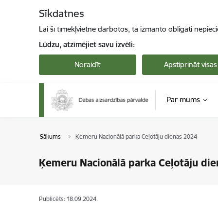
Pāriet uz lapas saturu
Sīkdatnes
Lai šī tīmekļvietne darbotos, tā izmanto obligāti nepiec
Lūdzu, atzīmējiet savu izvēli:
Noraidīt
Apstiprināt visas
Par mums
Sākums
Ķemeru Nacionālā parka Ceļotāju dienas 2024
Ķemeru Nacionālā parka Ceļotāju di
Publicēts: 18.09.2024.