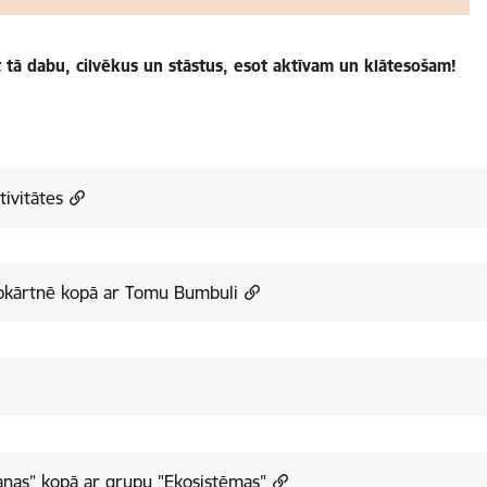
 tā dabu, cilvēkus un stāstus, esot aktīvam un klātesošam!
ivitātes
kārtnē kopā ar Tomu Bumbuli
aņas” kopā ar grupu "Ekosistēmas"