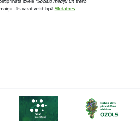
stiprināta izvēle
“Sociālo mediju un trešo
 maiņu Jūs varat veikt lapā
Sīkdatnes
.