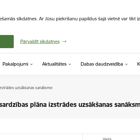
iešamās sīkdatnes. Ar Jūsu piekrišanu papildus šajā vietnē var tikt i
Pārvaldīt sīkdatnes
Pakalpojumi
Aktualitātes
Dabas daudzveidība
K
 izstrādes uzsākšanas sanāksme
zsardzības plāna izstrādes uzsākšanas sanāks
Vieta