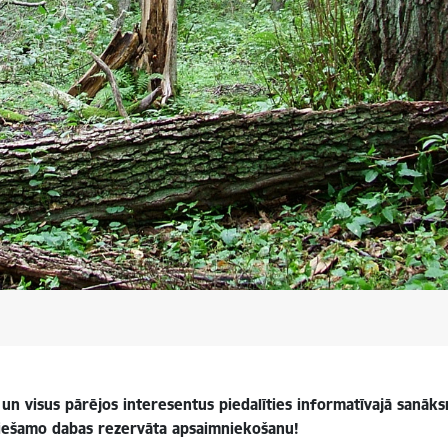
n visus pārējos interesentus piedalīties informatīvajā sanāksm
ciešamo dabas rezervāta apsaimniekošanu!