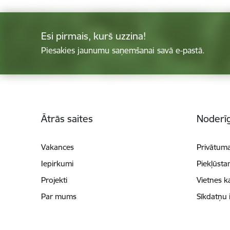
Esi pirmais, kurš uzzina!
Piesakies jaunumu saņemšanai savā e-pastā.
Kājene
Ātrās saites
Noderīg
Vakances
Privātuma
Iepirkumi
Piekļūsta
Projekti
Vietnes k
Par mums
Sīkdatņu 