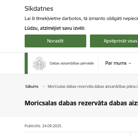
Pāriet uz lapas saturu
Sīkdatnes
Lai šī tīmekļvietne darbotos, tā izmanto obligāti nepiec
Lūdzu, atzīmējiet savu izvēli:
Noraidīt
Apstiprināt visas
Par mums
Sākums
Moricsalas dabas rezervāta dabas aizsardzības plāna
Moricsalas dabas rezervāta dabas ai
Publicēts: 24.09.2025.