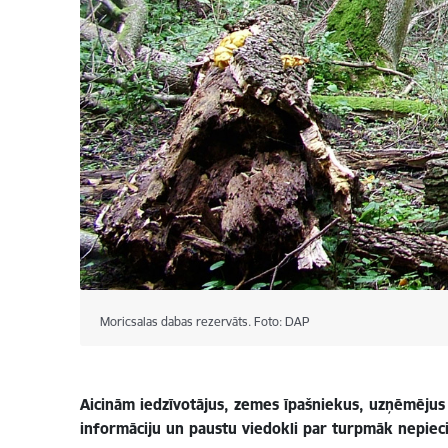
Moricsalas dabas rezervāts. Foto: DAP
Aicinām iedzīvotājus, zemes īpašniekus, uzņēmējus u
informāciju un paustu viedokli par turpmāk nepie