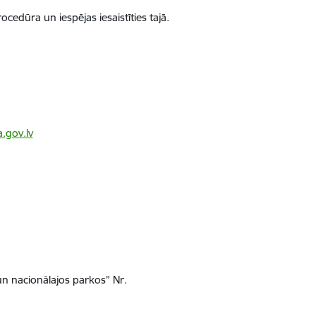
edūra un iespējas iesaistīties tajā.
.gov.lv
n nacionālajos parkos” Nr.