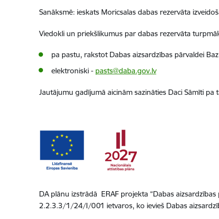
Sanāksmē: ieskats Moricsalas dabas rezervāta izveidošan
Viedokli un priekšlikumus par dabas rezervāta turpmāko 
pa pastu, rakstot Dabas aizsardzības pārvaldei Bazn
elektroniski -
pasts@daba.gov.lv
Jautājumu gadījumā aicinām sazināties Daci Sāmīti pa t
DA plānu izstrādā ERAF projekta “Dabas aizsardzības p
2.2.3.3/1/24/I/001 ietvaros, ko ievieš Dabas aizsardzī