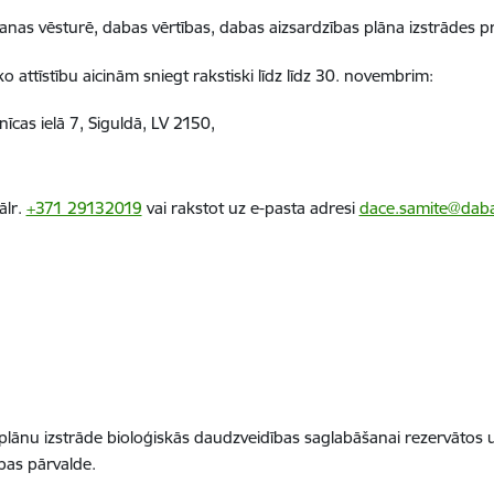
as vēsturē, dabas vērtības, dabas aizsardzības plāna izstrādes proc
attīstību aicinām sniegt rakstiski līdz līdz 30. novembrim:
īcas ielā 7, Siguldā, LV 2150,
ālr.
+371 29132019
vai rakstot uz e-pasta adresi
dace.samite@daba
lānu izstrāde bioloģiskās daudzveidības saglabāšanai rezervātos u
bas pārvalde.