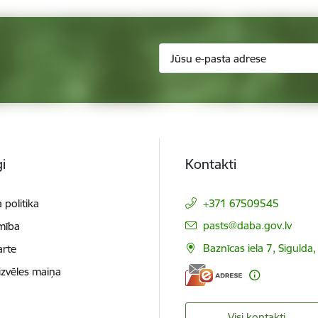
i
Kontakti
 politika
+371 67509545
E-pasts:
pasts@daba.gov.lv
mība
Baznīcas iela 7, Sigulda
arte
izvēles maiņa
Visi kontakti