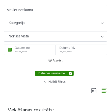
Meklēt notikumu
Kategorija
Norises vieta
Datums no
Datums līdz
Aizvērt
Klātienes sanāksme
Notīrīt filtrus
Meklēšanas rezultāts: