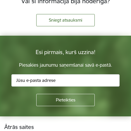
Vai šī informācija bija noderīga?
Sniegt atsauksmi
Esi pirmais, kurš uzzina!
Piesakies jaunumu saņemšanai savā e-pastā.
Kājene
Ātrās saites