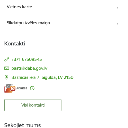
Vietnes karte
Sīkdatņu izvēles maiņa
Kontakti
+371 67509545
E-pasts:
pasts@daba.gov.lv
Baznīcas iela 7, Sigulda, LV 2150
Visi kontakti
Sekojiet mums