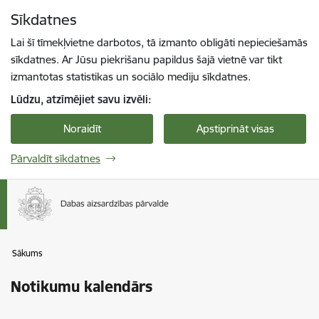
Pāriet uz lapas saturu
Sīkdatnes
Spied
lai meklētu
Enter
Lai šī tīmekļvietne darbotos, tā izmanto obligāti nepieciešamās
sīkdatnes. Ar Jūsu piekrišanu papildus šajā vietnē var tikt
izmantotas statistikas un sociālo mediju sīkdatnes.
Lūdzu, atzīmējiet savu izvēli:
Noraidīt
Apstiprināt visas
Pārvaldīt sīkdatnes
Sākums
Notikumu kalendārs