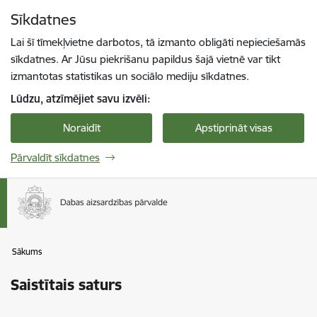
Pāriet uz lapas saturu
Sīkdatnes
Spied
lai meklētu
Enter
Lai šī tīmekļvietne darbotos, tā izmanto obligāti nepieciešamās
sīkdatnes. Ar Jūsu piekrišanu papildus šajā vietnē var tikt
izmantotas statistikas un sociālo mediju sīkdatnes.
Lūdzu, atzīmējiet savu izvēli:
Noraidīt
Apstiprināt visas
Pārvaldīt sīkdatnes
Sākums
Saistītais saturs