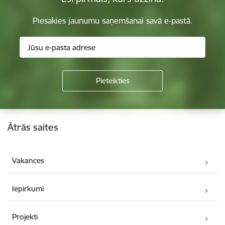
Piesakies jaunumu saņemšanai savā e-pastā.
Kājene
Ātrās saites
Vakances
Iepirkumi
Projekti