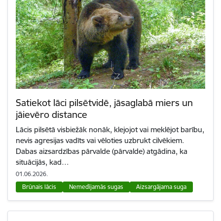
Satiekot lāci pilsētvidē, jāsaglabā miers un
jāievēro distance
Lācis pilsētā visbiežāk nonāk, klejojot vai meklējot barību,
nevis agresijas vadīts vai vēloties uzbrukt cilvēkiem.
Dabas aizsardzības pārvalde (pārvalde) atgādina, ka
situācijās, kad…
01.06.2026.
Brūnais lācis
Nemedījamās sugas
Aizsargājama suga