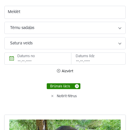
Meklēt
Tēmu sadaļas
Satura veids
Datums no
Datums līdz
Aizvērt
Brūnais lācis
Notīrīt filtrus