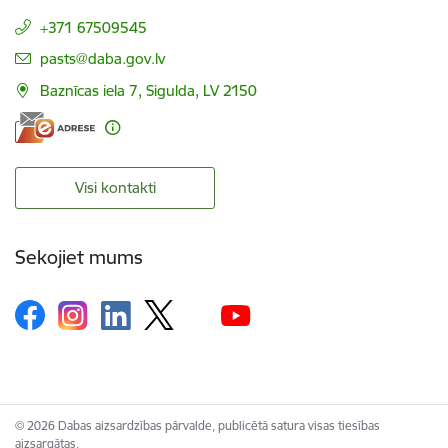
+371 67509545
E-pasts:
pasts@daba.gov.lv
Baznīcas iela 7, Sigulda, LV 2150
Visi kontakti
Sekojiet mums
© 2026 Dabas aizsardzības pārvalde, publicētā satura visas tiesības
aizsargātas.