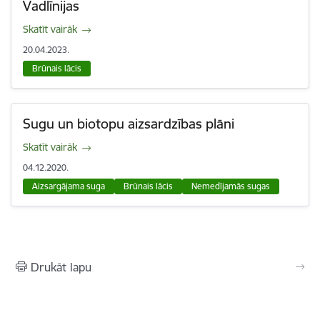
Vadlīnijas
Skatīt vairāk
20.04.2023.
Brūnais lācis
Sugu un biotopu aizsardzības plāni
Skatīt vairāk
04.12.2020.
Aizsargājama suga
Brūnais lācis
Nemedījamās sugas
Drukāt lapu