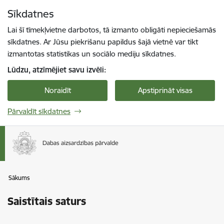
Pāriet uz lapas saturu
Sīkdatnes
Spied
lai meklētu
Enter
Lai šī tīmekļvietne darbotos, tā izmanto obligāti nepieciešamās
sīkdatnes. Ar Jūsu piekrišanu papildus šajā vietnē var tikt
izmantotas statistikas un sociālo mediju sīkdatnes.
Lūdzu, atzīmējiet savu izvēli:
Noraidīt
Apstiprināt visas
Pārvaldīt sīkdatnes
Sākums
Saistītais saturs