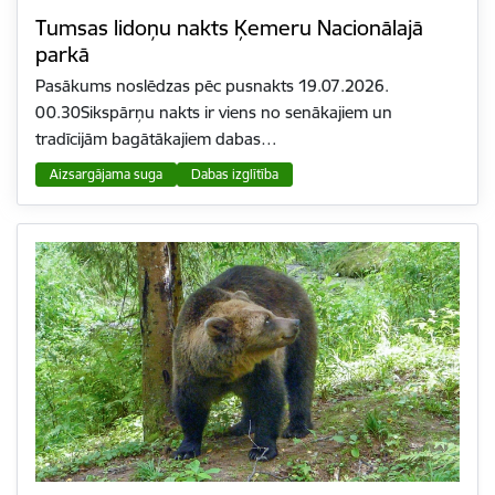
Tumsas lidoņu nakts Ķemeru Nacionālajā
parkā
Pasākums noslēdzas pēc pusnakts 19.07.2026.
00.30Sikspārņu nakts ir viens no senākajiem un
tradīcijām bagātākajiem dabas…
Aizsargājama suga
Dabas izglītība