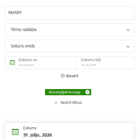
Meklēt
Tēmu sadaļas
Satura veids
Datums no
Datums līdz
Aizvērt
Aizsargājama suga
Notīrīt filtrus
Datums
31. jūlijs, 2026