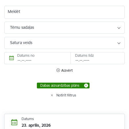
Meklēt
Tēmu sadaļas
Satura veids
Datums no
Datums līdz
Aizvērt
Dabas aizsardzības plāns
Notīrīt filtrus
Datums
23. aprīlis, 2026