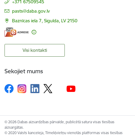
+371 67509545
E-pasts:
pasts@daba.gov.lv
Baznīcas iela 7, Sigulda, LV 2150
Visi kontakti
Sekojiet mums
© 2026 Dabas aizsardzības pārvalde, publicētā satura visas tiesības
aizsargātas.
© 2020 Valsts kanceleja, Tīmekļvietņu vienotās platformas visas tiesības