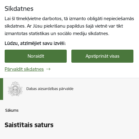
Pāriet uz lapas saturu
Sīkdatnes
Spied
lai meklētu
Enter
Lai šī tīmekļvietne darbotos, tā izmanto obligāti nepieciešamās
sīkdatnes. Ar Jūsu piekrišanu papildus šajā vietnē var tikt
izmantotas statistikas un sociālo mediju sīkdatnes.
Lūdzu, atzīmējiet savu izvēli:
Noraidīt
Apstiprināt visas
Pārvaldīt sīkdatnes
Sākums
Saistītais saturs