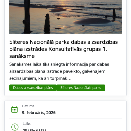
Slīteres Nacionālā parka dabas aizsardzības
plāna izstrādes Konsultatīvās grupas 1.
sanāksme
Sanāksmes laikā tiks sniegta informācija par dabas
aizsardzības plāna izstrādē paveikto, galvenajiem
secinājumiem, kā arī turpmāk…
Dabas aizsardzības plāns
Slīteres Nacionālais parks
Datums
9. februāris, 2026
Laiks
18.00–20.00