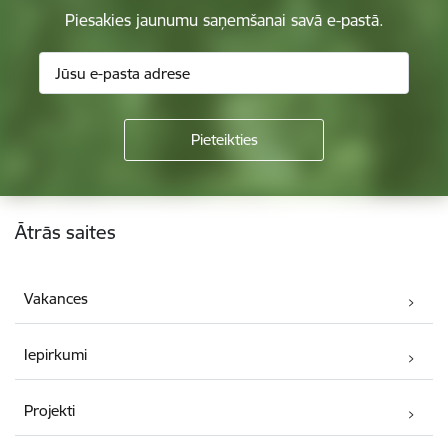
Piesakies jaunumu saņemšanai savā e-pastā.
Kājene
Ātrās saites
Vakances
Iepirkumi
Projekti