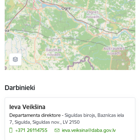
Darbinieki
Ieva Veikšina
Departamenta direktore
-
Siguldas birojs, Baznīcas iela
7, Sigulda, Siguldas nov., LV 2150
+371 26114755
E-pasts:
ieva.veiksina@daba.gov.lv