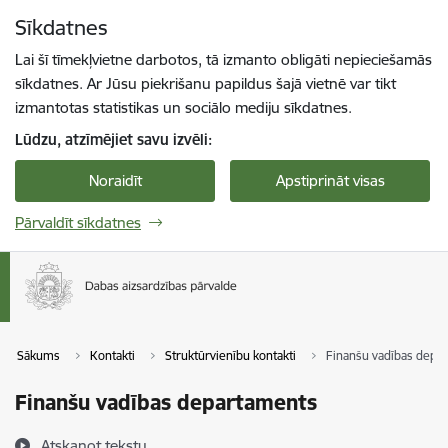
Pāriet uz lapas saturu
Sīkdatnes
Spied
lai meklētu
Enter
Lai šī tīmekļvietne darbotos, tā izmanto obligāti nepieciešamās
sīkdatnes. Ar Jūsu piekrišanu papildus šajā vietnē var tikt
izmantotas statistikas un sociālo mediju sīkdatnes.
Lūdzu, atzīmējiet savu izvēli:
Noraidīt
Apstiprināt visas
Pārvaldīt sīkdatnes
Sākums
Kontakti
Struktūrvienību kontakti
Finanšu vadības depa
Finanšu vadības departaments
Atskaņot tekstu