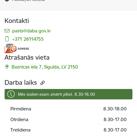
Kontakti
E-pasts:
pasts@daba.gov.lv
+371 26114755
Atrašanās vieta
Baznīcas iela 7, Sigulda, LV 2150
Darba laiks
Mēs šodien esam atvērti plkst. 8.30-16.00
Pirmdiena
8.30-18.00
Otrdiena
8.30-17.00
Trešdiena
8.30-17.00