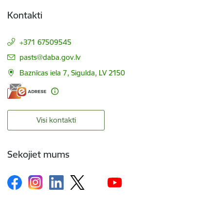
Kontakti
+371 67509545
E-pasts:
pasts@daba.gov.lv
Baznīcas iela 7, Sigulda, LV 2150
Visi kontakti
Sekojiet mums