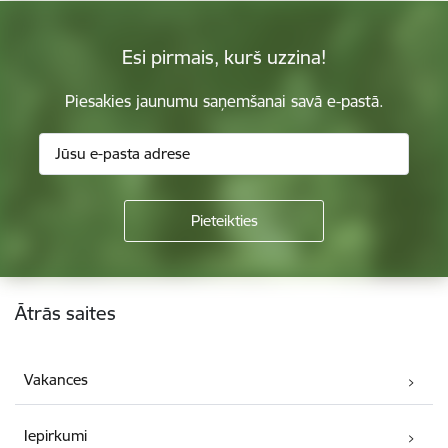
Esi pirmais, kurš uzzina!
Piesakies jaunumu saņemšanai savā e-pastā.
Kājene
Ātrās saites
Vakances
Iepirkumi