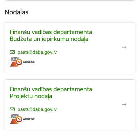
Nodaļas
Finanšu vadības departamenta
Budžeta un iepirkumu nodaļa
E-pasts:
pasts@daba.gov.lv
Finanšu vadības departamenta
Projektu nodaļa
E-pasts:
pasts@daba.gov.lv