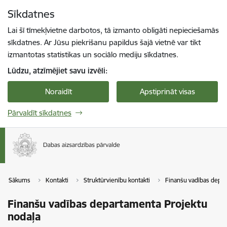
Pāriet uz lapas saturu
Sīkdatnes
Spied
lai meklētu
Enter
Lai šī tīmekļvietne darbotos, tā izmanto obligāti nepieciešamās
sīkdatnes. Ar Jūsu piekrišanu papildus šajā vietnē var tikt
izmantotas statistikas un sociālo mediju sīkdatnes.
Lūdzu, atzīmējiet savu izvēli:
Noraidīt
Apstiprināt visas
Pārvaldīt sīkdatnes
Sākums
Kontakti
Struktūrvienību kontakti
Finanšu vadības depa
Finanšu vadības departamenta Projektu
nodaļa