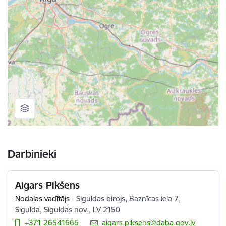
Darbinieki
Aigars Pikšens
Nodaļas vadītājs
-
Siguldas birojs, Baznīcas iela 7,
Sigulda, Siguldas nov., LV 2150
+371 26541666
E-pasts:
aigars.piksens@daba.gov.lv