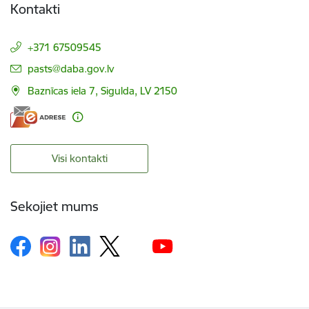
Kontakti
+371 67509545
E-pasts:
pasts@daba.gov.lv
Baznīcas iela 7, Sigulda, LV 2150
Visi kontakti
Sekojiet mums