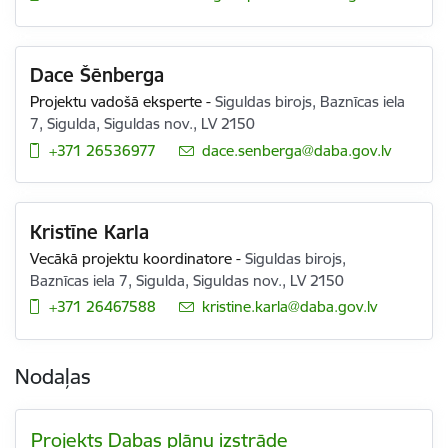
Dace Šēnberga
Projektu vadošā eksperte
-
Siguldas birojs, Baznīcas iela
7, Sigulda, Siguldas nov., LV 2150
+371 26536977
E-pasts:
dace.senberga@daba.gov.lv
Kristīne Karla
Vecākā projektu koordinatore
-
Siguldas birojs,
Baznīcas iela 7, Sigulda, Siguldas nov., LV 2150
+371 26467588
E-pasts:
kristine.karla@daba.gov.lv
Nodaļas
Projekts Dabas plānu izstrāde