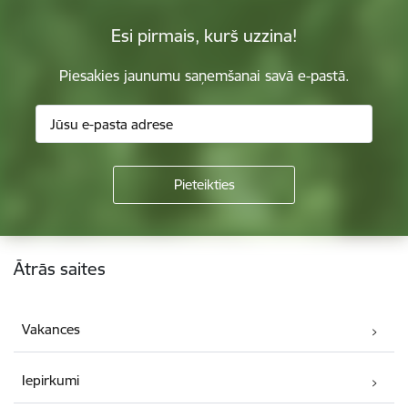
Esi pirmais, kurš uzzina!
Piesakies jaunumu saņemšanai savā e-pastā.
Kājene
Ātrās saites
Vakances
Iepirkumi