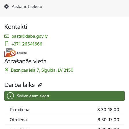
Atskaņot tekstu
Kontakti
E-pasts:
pasts@daba.gov.lv
+371 26541666
Atrašanās vieta
Baznīcas iela 7, Sigulda, LV 2150
Darba laiks
Šodien esam slēgti
Pirmdiena
8.30-18.00
Otrdiena
8.30-17.00