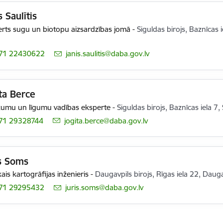
s Saulītis
rts sugu un biotopu aizsardzības jomā
-
Siguldas birojs, Baznīcas i
71 22430622
E-pasts:
janis.saulitis@daba.gov.lv
ta Berce
kumu un līgumu vadības eksperte
-
Siguldas birojs, Baznīcas iela 7,
71 29328744
E-pasts:
jogita.berce@daba.gov.lv
is Soms
ais kartogrāfijas inženieris
-
Daugavpils birojs, Rīgas iela 22, Daug
71 29295432
E-pasts:
juris.soms@daba.gov.lv