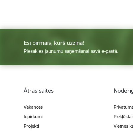
Esi pirmais, kurš uzzina!
Piesakies jaunumu saņemšanai savā e-pastā.
Kājene
Ātrās saites
Noderīg
Vakances
Privātuma
Iepirkumi
Piekļūsta
Projekti
Vietnes k