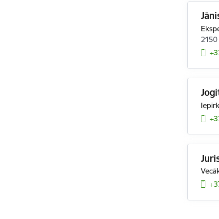
Jāni
Ekspe
2150
+3
Jogi
Iepir
+3
Jur
Vecāk
+3