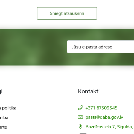
Sniegt atsauksmi
i
Kontakti
 politika
+371 67509545
E-pasts:
pasts@daba.gov.lv
mība
Baznīcas iela 7, Sigulda
arte