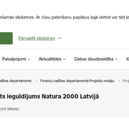
iešamās sīkdatnes. Ar Jūsu piekrišanu papildus šajā vietnē var tikt i
Pārvaldīt sīkdatnes
Pakalpojumi
Aktualitātes
Dabas daudzveidība
K
adības departaments
Finanšu vadības departamenta Projektu nodaļa
Proj
ts Ieguldījums Natura 2000 Latvijā
ņot tekstu