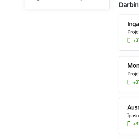
Darbin
Ing
Proje
+3
Mon
Proje
+3
Aus
Īpašu
+3