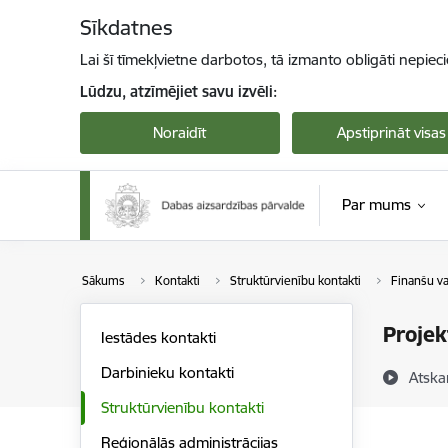
Pāriet uz lapas saturu
Sīkdatnes
Lai šī tīmekļvietne darbotos, tā izmanto obligāti nepiec
Lūdzu, atzīmējiet savu izvēli:
Noraidīt
Apstiprināt visas
Par mums
Sākums
Kontakti
Struktūrvienību kontakti
Finanšu v
Projek
Iestādes kontakti
Darbinieku kontakti
Atska
Struktūrvienību kontakti
Reģionālās administrācijas