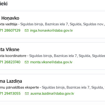
ieki
a Hoņavko
kta vadītāja
-
Siguldas birojs, Baznīcas iela 7, Sigulda, Siguldas nov.
71 28607129
E-pasts:
inga.honavko@daba.gov.lv
ta Vīksne
kta koordinatore
-
Siguldas birojs, Baznīcas iela 7, Sigulda, Sigulda
71 26823740
E-pasts:
monta.viksne@daba.gov.lv
ma Lazdiņa
mu pārvaldības eksperte
-
Siguldas birojs, Baznīcas iela 7, Sigulda
71 29413055
E-pasts:
ausma.lazdina@daba.gov.lv