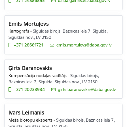
+371 24886895
E-pasts:
baiba.galniece@daba.gov.lv
Emīls Mortuļevs
Kartogrāfs
-
Siguldas birojs, Baznīcas iela 7, Sigulda,
Siguldas nov., LV 2150
+371 28681721
E-pasts:
emils.mortulevs@daba.gov.lv
Ģirts Baranovskis
Kompensāciju nodaļas vadītājs
-
Siguldas birojs,
Baznīcas iela 7, Sigulda, Siguldas nov., LV 2150
+371 20233934
E-pasts:
girts.baranovskis@daba.gov.lv
Ivars Leimanis
Meža biotopu eksperts
-
Siguldas birojs, Baznīcas iela 7,
Sigulda, Siguldas nov., LV 2150