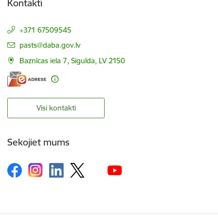
Kontakti
+371 67509545
E-pasts:
pasts@daba.gov.lv
Baznīcas iela 7, Sigulda, LV 2150
Visi kontakti
Sekojiet mums