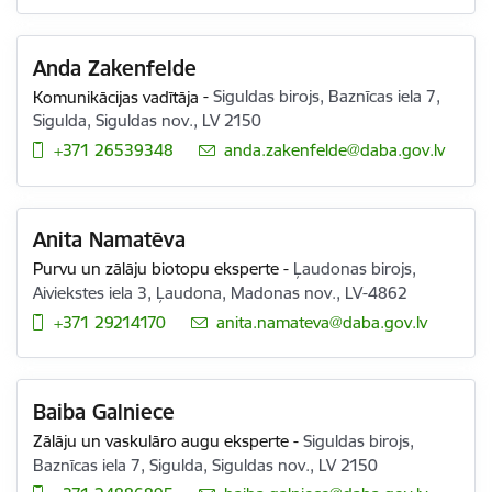
Anda Zakenfelde
Komunikācijas vadītāja
-
Siguldas birojs, Baznīcas iela 7,
Sigulda, Siguldas nov., LV 2150
+371 26539348
E-pasts:
anda.zakenfelde@daba.gov.lv
Anita Namatēva
Purvu un zālāju biotopu eksperte
-
Ļaudonas birojs,
Aiviekstes iela 3, Ļaudona, Madonas nov., LV-4862
+371 29214170
E-pasts:
anita.namateva@daba.gov.lv
Baiba Galniece
Zālāju un vaskulāro augu eksperte
-
Siguldas birojs,
Baznīcas iela 7, Sigulda, Siguldas nov., LV 2150