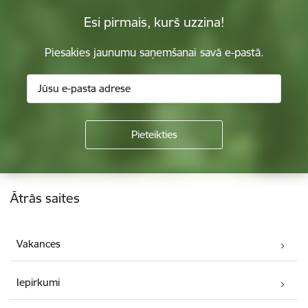
Esi pirmais, kurš uzzina!
Piesakies jaunumu saņemšanai savā e-pastā.
Kājene
Ātrās saites
Vakances
Iepirkumi