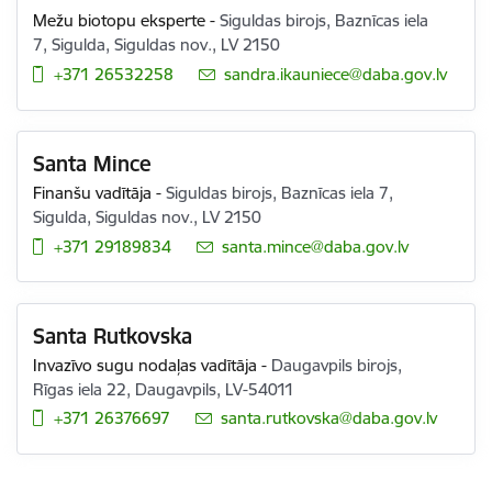
Mežu biotopu eksperte
-
Siguldas birojs, Baznīcas iela
7, Sigulda, Siguldas nov., LV 2150
+371 26532258
E-pasts:
sandra.ikauniece@daba.gov.lv
Santa Mince
Finanšu vadītāja
-
Siguldas birojs, Baznīcas iela 7,
Sigulda, Siguldas nov., LV 2150
+371 29189834
E-pasts:
santa.mince@daba.gov.lv
Santa Rutkovska
Invazīvo sugu nodaļas vadītāja
-
Daugavpils birojs,
Rīgas iela 22, Daugavpils, LV-54011
+371 26376697
E-pasts:
santa.rutkovska@daba.gov.lv