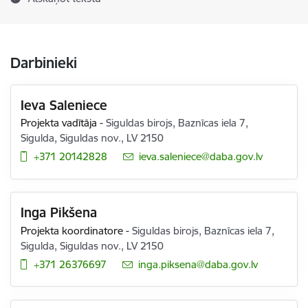
Darbinieki
Ieva Saleniece
Projekta vadītāja
-
Siguldas birojs, Baznīcas iela 7,
Sigulda, Siguldas nov., LV 2150
+371 20142828
E-pasts:
ieva.saleniece@daba.gov.lv
Inga Pikšena
Projekta koordinatore
-
Siguldas birojs, Baznīcas iela 7,
Sigulda, Siguldas nov., LV 2150
+371 26376697
E-pasts:
inga.piksena@daba.gov.lv