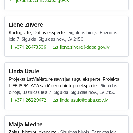
E-pasts:
jekabs.dzenis@daba.gov.lv
Liene Zilvere
Kartogrāfe,
Dabas eksperte
-
Siguldas birojs, Baznīcas
iela 7, Sigulda, Siguldas nov., LV 2150
+371 26473536
E-pasts:
liene.zilvere@daba.gov.lv
Linda Uzule
Projekta LatViaNature savvaļas augu eksperte,
Projekta
LIFE IS SALACA saldūdeņu biotopu eksperte
-
Siguldas
birojs, Baznīcas iela 7, Sigulda, Siguldas nov., LV 2150
+371 26229472
E-pasts:
linda.uzule@daba.gov.lv
Maija Medne
Zālāju biotopu eksperte
-
Siguldas birojs, Baznīcas iela