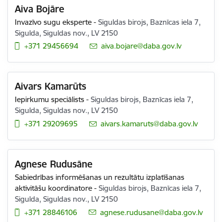
Aiva Bojāre
Invazīvo sugu eksperte
-
Siguldas birojs, Baznīcas iela 7,
Sigulda, Siguldas nov., LV 2150
+371 29456694
E-pasts:
aiva.bojare@daba.gov.lv
Aivars Kamarūts
Iepirkumu speciālists
-
Siguldas birojs, Baznīcas iela 7,
Sigulda, Siguldas nov., LV 2150
+371 29209695
E-pasts:
aivars.kamaruts@daba.gov.lv
Agnese Rudusāne
Sabiedrības informēšanas un rezultātu izplatīšanas
aktivitāšu koordinatore
-
Siguldas birojs, Baznīcas iela 7,
Sigulda, Siguldas nov., LV 2150
+371 28846106
E-pasts:
agnese.rudusane@daba.gov.lv