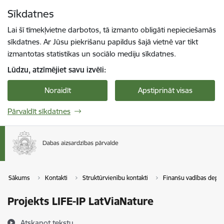
Pāriet uz lapas saturu
Sīkdatnes
Spied
lai meklētu
Enter
Lai šī tīmekļvietne darbotos, tā izmanto obligāti nepieciešamās
sīkdatnes. Ar Jūsu piekrišanu papildus šajā vietnē var tikt
izmantotas statistikas un sociālo mediju sīkdatnes.
Lūdzu, atzīmējiet savu izvēli:
Noraidīt
Apstiprināt visas
Pārvaldīt sīkdatnes
Sākums
Kontakti
Struktūrvienību kontakti
Finanšu vadības depa
Projekts LIFE-IP LatViaNature
Atskaņot tekstu