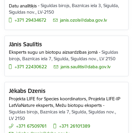
Datu analītiķis
-
Siguldas birojs, Baznīcas iela 3, Sigulda,
Siguldas nov., LV-2150
+371 29434672
E-pasts:
janis.ozols@daba.gov.lv
Jānis Saulītis
Eksperts sugu un biotopu aizsardzības jomā
-
Siguldas
birojs, Baznīcas iela 7, Sigulda, Siguldas nov., LV 2150
+371 22430622
E-pasts:
janis.saulitis@daba.gov.lv
Jēkabs Dzenis
Projekta LIFE for Species koordinators,
Projekta LIFE-IP
LatViaNature eksperts,
Mežu biotopu eksperts
-
Siguldas birojs, Baznīcas iela 7, Sigulda, Siguldas nov.,
LV 2150
+371 67509761
+371 26101389