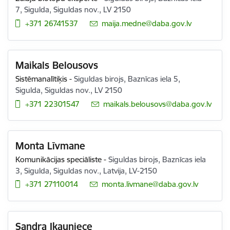
7, Sigulda, Siguldas nov., LV 2150
+371 26741537
E-pasts:
maija.medne@daba.gov.lv
Maikals Belousovs
Sistēmanalītiķis
-
Siguldas birojs, Baznīcas iela 5,
Sigulda, Siguldas nov., LV 2150
+371 22301547
E-pasts:
maikals.belousovs@daba.gov.lv
Monta Līvmane
Komunikācijas speciāliste
-
Siguldas birojs, Baznīcas iela
3, Sigulda, Siguldas nov., Latvija, LV-2150
+371 27110014
E-pasts:
monta.livmane@daba.gov.lv
Sandra Ikauniece