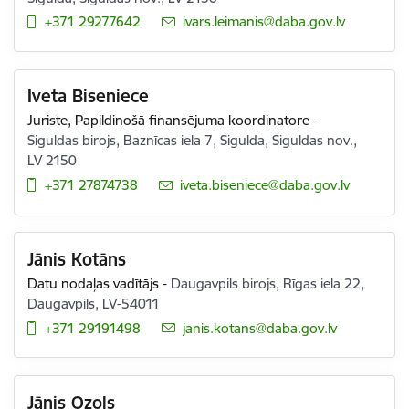
+371 29277642
E-pasts:
ivars.leimanis@daba.gov.lv
Iveta Biseniece
Juriste,
Papildinošā finansējuma koordinatore
-
Siguldas birojs, Baznīcas iela 7, Sigulda, Siguldas nov.,
LV 2150
+371 27874738
E-pasts:
iveta.biseniece@daba.gov.lv
Jānis Kotāns
Datu nodaļas vadītājs
-
Daugavpils birojs, Rīgas iela 22,
Daugavpils, LV-54011
+371 29191498
E-pasts:
janis.kotans@daba.gov.lv
Jānis Ozols