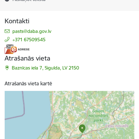
Kontakti
E-pasts:
pasts@daba.gov.lv
+371 67509545
Atrašanās vieta
Baznīcas iela 7, Sigulda, LV 2150
Atrašanās vieta kartē