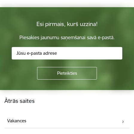
Esi pirmais, kurš uzzina!
Piesakies jaunumu saņemšanai savā e-pastā.
Kājene
Ātrās saites
Vakances