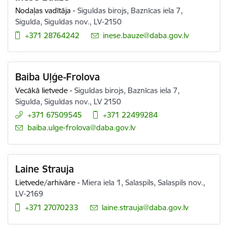
Nodaļas vadītāja
-
Siguldas birojs, Baznīcas iela 7,
Sigulda, Siguldas nov., LV-2150
+371 28764242
E-pasts:
inese.bauze@daba.gov.lv
Baiba Uļģe-Frolova
Vecākā lietvede
-
Siguldas birojs, Baznīcas iela 7,
Sigulda, Siguldas nov., LV 2150
+371 67509545
+371 22499284
E-pasts:
baiba.ulge-frolova@daba.gov.lv
Laine Strauja
Lietvede/arhivāre
-
Miera iela 1, Salaspils, Salaspils nov.,
LV-2169
+371 27070233
E-pasts:
laine.strauja@daba.gov.lv