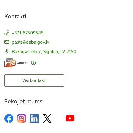
Kontakti
+371 67509545
E-pasts:
pasts@daba.gov.lv
Baznīcas iela 7, Sigulda, LV 2150
Visi kontakti
Sekojiet mums