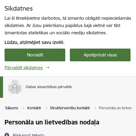
Pāriet uz lapas saturu
Sīkdatnes
Spied
lai meklētu
Enter
Lai šī tīmekļvietne darbotos, tā izmanto obligāti nepieciešamās
sīkdatnes. Ar Jūsu piekrišanu papildus šajā vietnē var tikt
izmantotas statistikas un sociālo mediju sīkdatnes.
Lūdzu, atzīmējiet savu izvēli:
Noraidīt
Apstiprināt visas
Pārvaldīt sīkdatnes
Sākums
Kontakti
Struktūrvienību kontakti
Personāla un lietvedī
Personāla un lietvedības nodaļa
Atskaņot tekstu