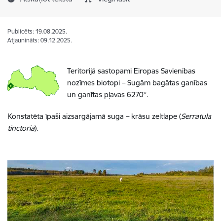
Publicēts: 19.08.2025.
Atjaunināts: 09.12.2025.
Teritorijā sastopami Eiropas Savienības
nozīmes biotopi – Sugām bagātas ganības
un ganītas pļavas 6270*.
Konstatēta īpaši aizsargājamā suga – krāsu zeltlape (
Serratula
tinctoria
).