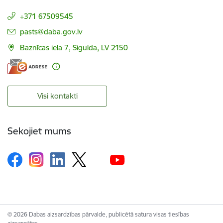
+371 67509545
E-pasts:
pasts@daba.gov.lv
Baznīcas iela 7, Sigulda, LV 2150
Visi kontakti
Sekojiet mums
© 2026 Dabas aizsardzības pārvalde, publicētā satura visas tiesības