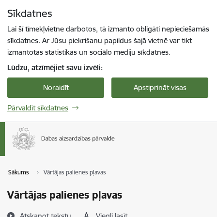
Pāriet uz lapas saturu
Sīkdatnes
Spied
lai meklētu
Enter
Lai šī tīmekļvietne darbotos, tā izmanto obligāti nepieciešamās
sīkdatnes. Ar Jūsu piekrišanu papildus šajā vietnē var tikt
izmantotas statistikas un sociālo mediju sīkdatnes.
Lūdzu, atzīmējiet savu izvēli:
Noraidīt
Apstiprināt visas
Pārvaldīt sīkdatnes
Sākums
Vārtājas palienes pļavas
Vārtājas palienes pļavas
Atskaņot tekstu
Viegli lasīt