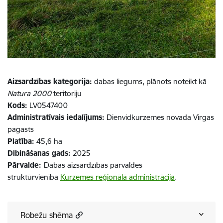
Aizsardzības kategorija:
dabas liegums, plānots noteikt kā
Natura 2000
teritoriju
Kods:
LV0547400
Administratīvais iedalījums:
Dienvidkurzemes novada Virgas
pagasts
Platība:
45,6 ha
Dibināšanas gads:
2025
Pārvalde:
Dabas aizsardzības pārvaldes
struktūrvienība
Kurzemes reģionālā administrācija
.
Robežu shēma