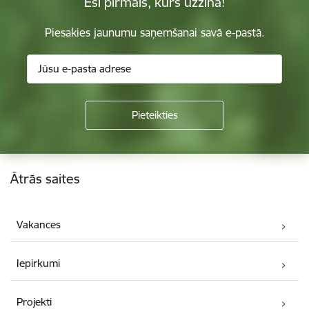
Esi pirmais, kurš uzzina!
Piesakies jaunumu saņemšanai savā e-pastā.
Kājene
Ātrās saites
Vakances
Iepirkumi
Projekti