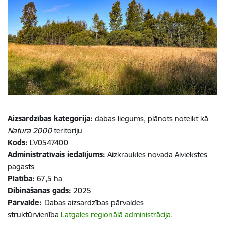
Aizsardzības kategorija:
dabas liegums, plānots noteikt kā
Natura 2000
teritoriju
Kods:
LV0547400
Administratīvais iedalījums:
Aizkraukles novada Aiviekstes
pagasts
Platība:
67,5
ha
Dibināšanas gads:
2025
Pārvalde:
Dabas aizsardzības pārvaldes
struktūrvienība
Latgales reģionālā administrācija
.