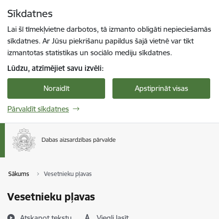
Pāriet uz lapas saturu
Sīkdatnes
Spied
lai meklētu
Enter
Lai šī tīmekļvietne darbotos, tā izmanto obligāti nepieciešamās
sīkdatnes. Ar Jūsu piekrišanu papildus šajā vietnē var tikt
izmantotas statistikas un sociālo mediju sīkdatnes.
Lūdzu, atzīmējiet savu izvēli:
Noraidīt
Apstiprināt visas
Pārvaldīt sīkdatnes
Sākums
Vesetnieku pļavas
Vesetnieku pļavas
Atskaņot tekstu
Viegli lasīt