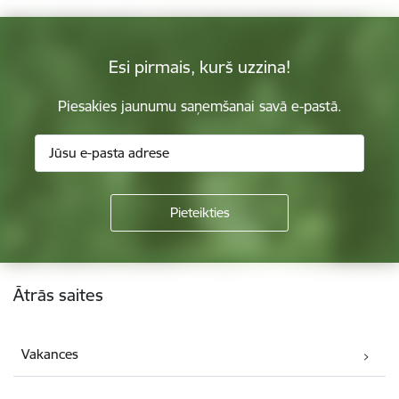
Esi pirmais, kurš uzzina!
Piesakies jaunumu saņemšanai savā e-pastā.
Kājene
Ātrās saites
Vakances