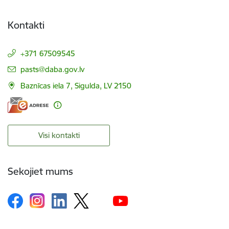
Kontakti
+371 67509545
E-pasts:
pasts@daba.gov.lv
Baznīcas iela 7, Sigulda, LV 2150
Visi kontakti
Sekojiet mums