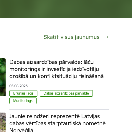
Skatīt visus jaunumus
Dabas aizsardzības pārvalde: lāču
monitorings ir investīcija iedzīvotāju
drošībā un konfliktsituāciju risināšanā
05.08.2026.
Brūnais lācis
Dabas aizsardzības pārvalde
Monitorings
Jaunie reindžeri reprezentē Latvijas
dabas vērtības starptautiskā nometnē
Norvēģijā