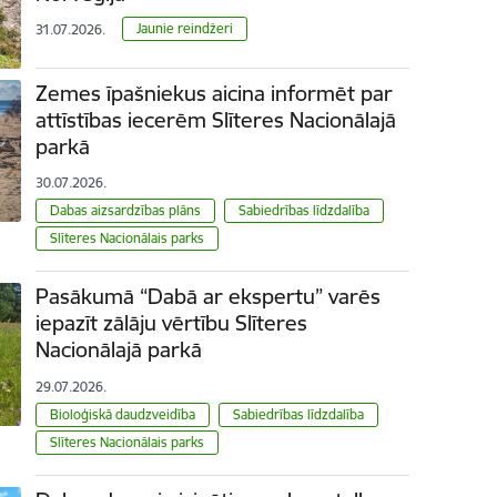
Jaunie reindžeri
31.07.2026.
Zemes īpašniekus aicina informēt par
attīstības iecerēm Slīteres Nacionālajā
parkā
30.07.2026.
Dabas aizsardzības plāns
Sabiedrības līdzdalība
Slīteres Nacionālais parks
Pasākumā “Dabā ar ekspertu” varēs
iepazīt zālāju vērtību Slīteres
Nacionālajā parkā
29.07.2026.
Bioloģiskā daudzveidība
Sabiedrības līdzdalība
Slīteres Nacionālais parks