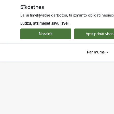
Pāriet uz lapas saturu
Sīkdatnes
Lai šī tīmekļvietne darbotos, tā izmanto obligāti nepiec
Lūdzu, atzīmējiet savu izvēli:
Noraidīt
Apstiprināt visas
Par mums
Dabas aizsardzības pārvalde