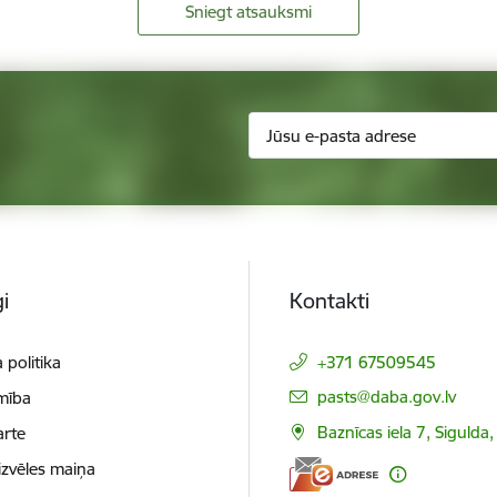
Sniegt atsauksmi
i
Kontakti
 politika
+371 67509545
E-pasts:
pasts@daba.gov.lv
mība
Baznīcas iela 7, Sigulda
arte
izvēles maiņa