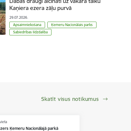
Dabas draugi aicināti uz vakara talku
Kaņiera ezera zāļu purvā
29.07.2026.
Apsaimniekošana
Ķemeru Nacionālais parks
Sabiedrības līdzdalība
Skatīt visus notikumus
vieta
ezers Ķemeru Nacionālajā parkā