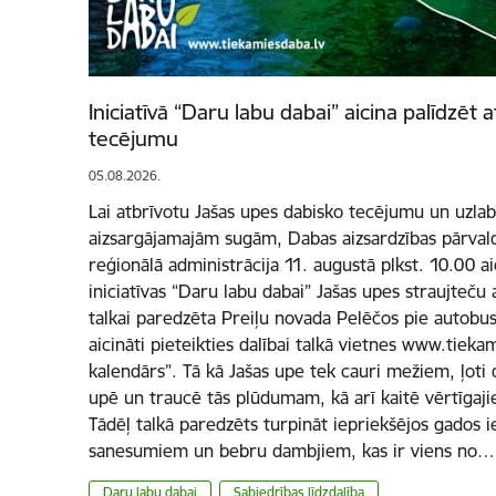
Iniciatīvā “Daru labu dabai” aicina palīdzēt 
tecējumu
05.08.2026.
Lai atbrīvotu Jašas upes dabisko tecējumu un uzlabo
aizsargājamajām sugām, Dabas aizsardzības pārvald
reģionālā administrācija 11. augustā plkst. 10.00 a
iniciatīvas “Daru labu dabai” Jašas upes straujteču 
talkai paredzēta Preiļu novada Pelēčos pie autobus
aicināti pieteikties dalībai talkā vietnes www.tiek
kalendārs”. Tā kā Jašas upe tek cauri mežiem, ļoti 
upē un traucē tās plūdumam, kā arī kaitē vērtīgaj
Tādēļ talkā paredzēts turpināt iepriekšējos gados i
sanesumiem un bebru dambjiem, kas ir viens no…
Daru labu dabai
Sabiedrības līdzdalība