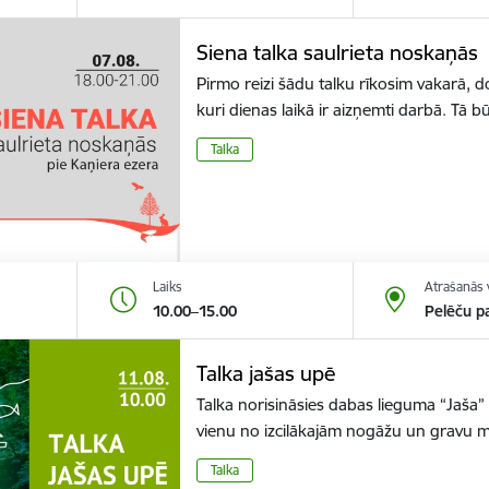
Siena talka saulrieta noskaņās
Pirmo reizi šādu talku rīkosim vakarā, do
kuri dienas laikā ir aizņemti darbā. Tā 
Talka
Laiks
Atrašanās 
10.00–15.00
Pelēču pa
Talka jašas upē
Talka norisināsies dabas lieguma “Jaša” te
vienu no izcilākajām nogāžu un gravu 
Talka