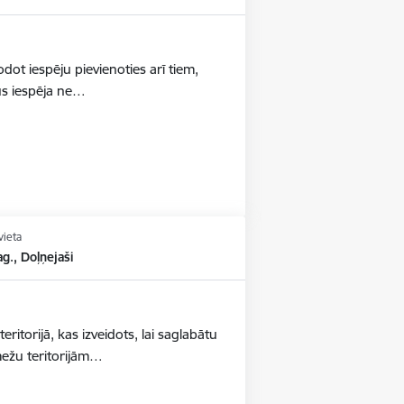
dot iespēju pievienoties arī tiem,
būs iespēja ne…
vieta
g., Doļņejaši
ritorijā, kas izveidots, lai saglabātu
mežu teritorijām…