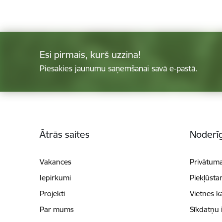
Esi pirmais, kurš uzzina!
Piesakies jaunumu saņemšanai savā e-pastā.
Kājene
Ātrās saites
Noderīg
Vakances
Privātuma
Iepirkumi
Piekļūsta
Projekti
Vietnes k
Par mums
Sīkdatņu 