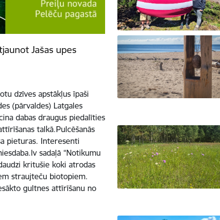
atjaunot Jašas upes
tu dzīves apstākļus īpaši
es (pārvaldes) Latgales
icina dabas draugus piedalīties
attīrīšanas talkā.Pulcēšanās
a pieturas. Interesenti
amiesdaba.lv sadaļā “Notikumu
daudzi kritušie koki atrodas
iem straujteču biotopiem.
esākto gultnes attīrīšanu no