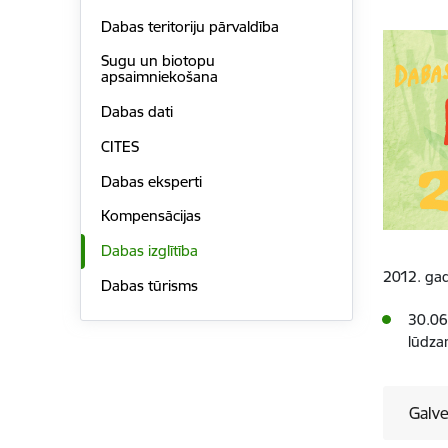
Dabas teritoriju pārvaldība
Sugu un biotopu
apsaimniekošana
Dabas dati
CITES
Dabas eksperti
Kompensācijas
Dabas izglītība
2012. gad
Dabas tūrisms
30.06
lūdza
Galve