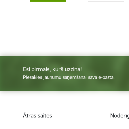
Esi pirmais, kurš uzzina!
Piesakies jaunumu saņemšanai savā e-pastā.
Kājene
Ātrās saites
Noderīg