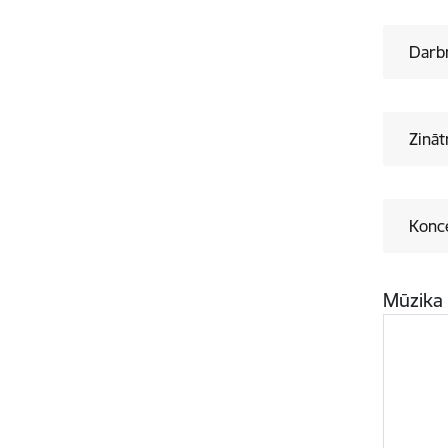
Darb
Zināt
Konc
Mūzik