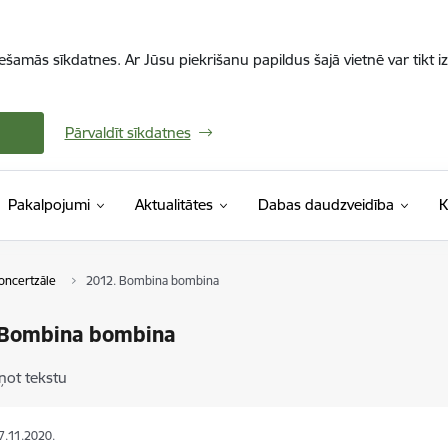
iešamās sīkdatnes. Ar Jūsu piekrišanu papildus šajā vietnē var tikt i
Pārvaldīt sīkdatnes
Pakalpojumi
Aktualitātes
Dabas daudzveidība
K
oncertzāle
2012. Bombina bombina
 Bombina bombina
ņot tekstu
17.11.2020.