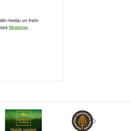
iālo mediju un trešo
 lapā
Sīkdatnes
.