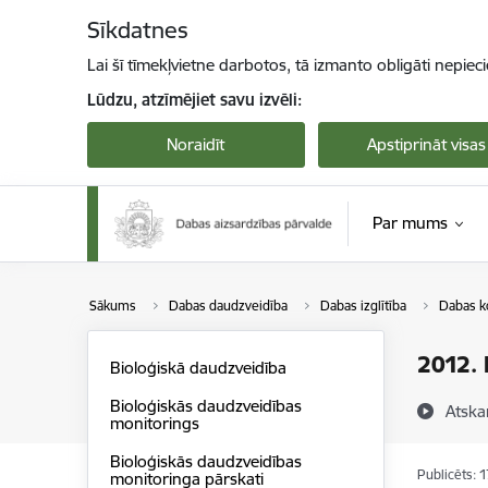
Pāriet uz lapas saturu
Sīkdatnes
Lai šī tīmekļvietne darbotos, tā izmanto obligāti nepiec
Lūdzu, atzīmējiet savu izvēli:
Noraidīt
Apstiprināt visas
Par mums
Sākums
Dabas daudzveidība
Dabas izglītība
Dabas k
2012.
Bioloģiskā daudzveidība
Bioloģiskās daudzveidības
Atska
monitorings
Bioloģiskās daudzveidības
Publicēts: 
monitoringa pārskati