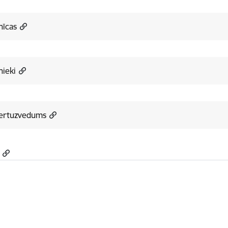
nīcas
nieki
ertuzvedums
a