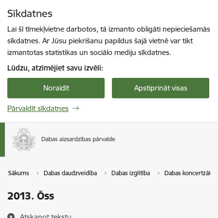
Pāriet uz lapas saturu
Sīkdatnes
Spied
lai meklētu
Enter
Lai šī tīmekļvietne darbotos, tā izmanto obligāti nepieciešamās
sīkdatnes. Ar Jūsu piekrišanu papildus šajā vietnē var tikt
izmantotas statistikas un sociālo mediju sīkdatnes.
Lūdzu, atzīmējiet savu izvēli:
Noraidīt
Apstiprināt visas
Pārvaldīt sīkdatnes
Sākums
Dabas daudzveidība
Dabas izglītība
Dabas koncertzāle
2013. Ōss
Atskaņot tekstu