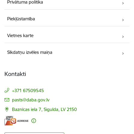
Privātuma politika
Piekļūstamība
Vietnes karte
Sīkdatņu izvēles maiņa
Kontakti
+371 67509545
E-pasts:
pasts@daba.gov.lv
Baznīcas iela 7, Sigulda, LV 2150