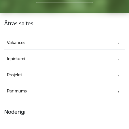
Kājene
Ātrās saites
Vakances
Iepirkumi
Projekti
Par mums
Noderīgi