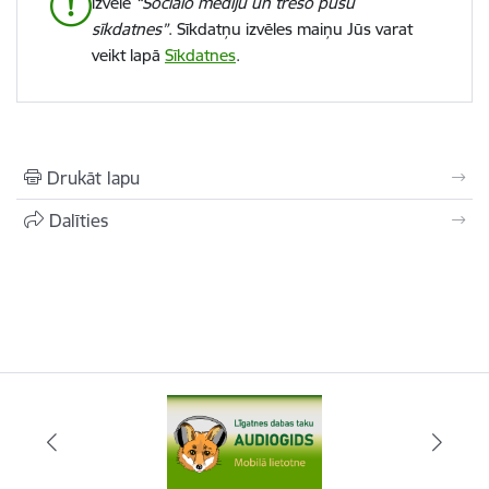
izvēle
“Sociālo mediju un trešo pušu
sīkdatnes”
. Sīkdatņu izvēles maiņu Jūs varat
veikt lapā
Sīkdatnes
.
Drukāt lapu
Dalīties