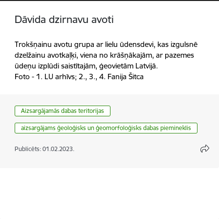
Dāvida dzirnavu avoti
Trokšņainu avotu grupa ar lielu ūdensdevi, kas izgulsnē
dzelžainu avotkaļķi, viena no krāšņākajām, ar pazemes
ūdeņu izplūdi saistītajām, ģeovietām Latvijā.
Foto - 1. LU arhīvs; 2., 3., 4. Fanija Šitca
Aizsargājamās dabas teritorijas
aizsargājams ģeoloģisks un ģeomorfoloģisks dabas piemineklis
Publicēts: 01.02.2023.