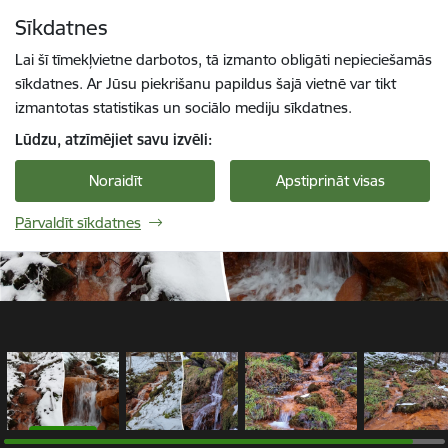
Pāriet uz lapas saturu
Sīkdatnes
1 / 4
Spied
lai meklētu
Enter
Lai šī tīmekļvietne darbotos, tā izmanto obligāti nepieciešamās
sīkdatnes. Ar Jūsu piekrišanu papildus šajā vietnē var tikt
izmantotas statistikas un sociālo mediju sīkdatnes.
Lūdzu, atzīmējiet savu izvēli:
Noraidīt
Apstiprināt visas
Pārvaldīt sīkdatnes