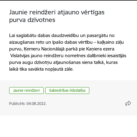
Jaunie reindžeri atjauno vērtīgas
purva dzīvotnes
Lai saglabātu dabas daudzveidību un pasargātu no
aizaugšanas reto un īpašo dabas vērtību – kaļķaino zāļu
purvu, Ķemeru Nacionālajā parkā pie Kaņiera ezera
Vislatvijas jauno reindžeru nometnes dalībnieki iesaistījās
purva augu dzīvotņu atjaunošanas siena talkā, kuras
laikā tika savākta nopļautā zāle.
Jaunie reindžeri
Sabiedrības līdzdalība
Publicēts: 04.08.2022.