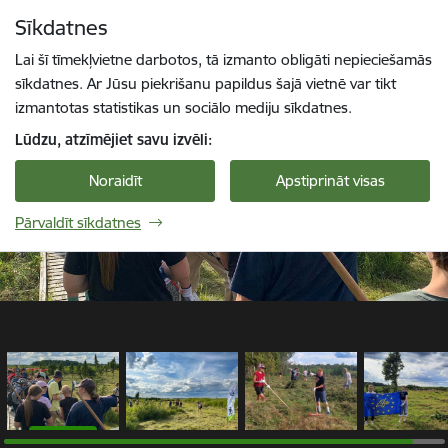
Pāriet uz lapas saturu
Sīkdatnes
1 / 4
Spied
lai meklētu
Enter
Lai šī tīmekļvietne darbotos, tā izmanto obligāti nepieciešamās
sīkdatnes. Ar Jūsu piekrišanu papildus šajā vietnē var tikt
izmantotas statistikas un sociālo mediju sīkdatnes.
Lūdzu, atzīmējiet savu izvēli:
Noraidīt
Apstiprināt visas
Pārvaldīt sīkdatnes