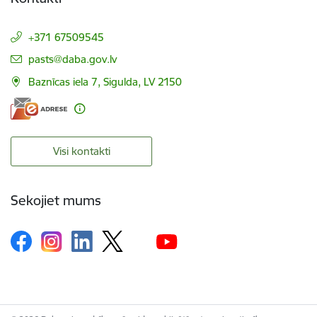
+371 67509545
E-pasts:
pasts@daba.gov.lv
Baznīcas iela 7, Sigulda, LV 2150
Visi kontakti
Sekojiet mums