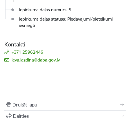
1
Iepirkuma daļas numurs: 5
Iepirkuma daļas statuss: Piedāvājumi/pieteikumi
iesniegti
Kontakti
+371 25962446
E-pasts:
ieva.lazdina@daba.gov.lv
Drukāt lapu
Dalīties