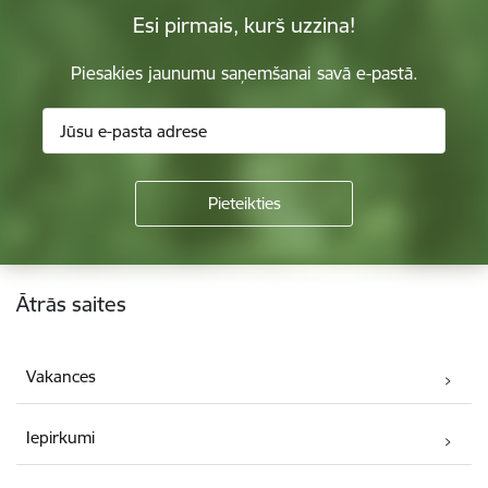
Esi pirmais, kurš uzzina!
Piesakies jaunumu saņemšanai savā e-pastā.
Kājene
Ātrās saites
Vakances
Iepirkumi