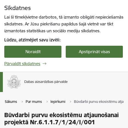
Pāriet uz lapas saturu
Sīkdatnes
Spied
lai meklētu
Enter
Lai šī tīmekļvietne darbotos, tā izmanto obligāti nepieciešamās
sīkdatnes. Ar Jūsu piekrišanu papildus šajā vietnē var tikt
izmantotas statistikas un sociālo mediju sīkdatnes.
Lūdzu, atzīmējiet savu izvēli:
Noraidīt
Apstiprināt visas
Pārvaldīt sīkdatnes
Sākums
Par mums
Iepirkumi
Būvdarbi purvu ekosistēmu atjauno
Būvdarbi purvu ekosistēmu atjaunošanai
projektā Nr.6.1.1.7/1/24/I/001