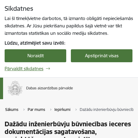
Pāriet uz lapas saturu
Sīkdatnes
Spied
lai meklētu
Enter
Lai šī tīmekļvietne darbotos, tā izmanto obligāti nepieciešamās
sīkdatnes. Ar Jūsu piekrišanu papildus šajā vietnē var tikt
izmantotas statistikas un sociālo mediju sīkdatnes.
Lūdzu, atzīmējiet savu izvēli:
Noraidīt
Apstiprināt visas
Pārvaldīt sīkdatnes
Sākums
Par mums
Iepirkumi
Dažādu inženierbūvju būvniecības 
Dažādu inženierbūvju būvniecības ieceres
dokumentācijas sagatavošana,