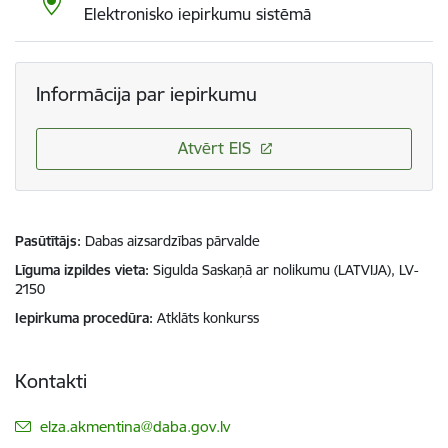
Elektronisko iepirkumu sistēmā
Informācija par iepirkumu
Atvērt EIS
Pasūtītājs
Dabas aizsardzības pārvalde
Līguma izpildes vieta
Sigulda Saskaņā ar nolikumu (LATVIJA), LV-
2150
Iepirkuma procedūra
Atklāts konkurss
Kontakti
E-pasts:
elza.akmentina@daba.gov.lv