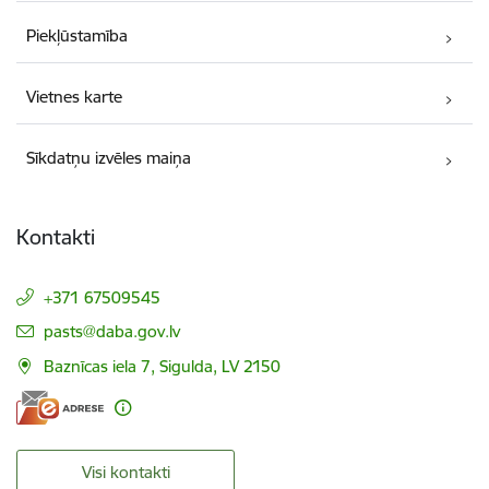
Piekļūstamība
Vietnes karte
Sīkdatņu izvēles maiņa
Kontakti
+371 67509545
E-pasts:
pasts@daba.gov.lv
Baznīcas iela 7, Sigulda, LV 2150
Visi kontakti