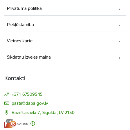
Privātuma politika
Piekļūstamība
Vietnes karte
Sīkdatņu izvēles maiņa
Kontakti
+371 67509545
E-pasts:
pasts@daba.gov.lv
Baznīcas iela 7, Sigulda, LV 2150