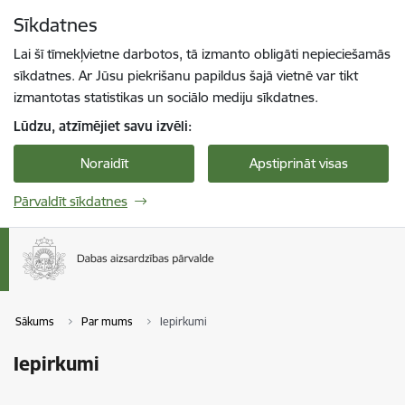
Pāriet uz lapas saturu
Sīkdatnes
Spied
lai meklētu
Enter
Lai šī tīmekļvietne darbotos, tā izmanto obligāti nepieciešamās
sīkdatnes. Ar Jūsu piekrišanu papildus šajā vietnē var tikt
izmantotas statistikas un sociālo mediju sīkdatnes.
Lūdzu, atzīmējiet savu izvēli:
Noraidīt
Apstiprināt visas
Pārvaldīt sīkdatnes
Sākums
Par mums
Iepirkumi
Iepirkumi