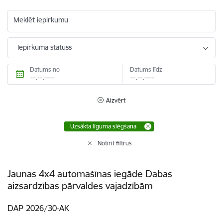
Meklēt iepirkumu
Iepirkuma statuss
Datums no
Datums līdz
Aizvērt
Uzsākta līguma slēgšana
Notīrīt filtrus
Jaunas 4x4 automašīnas iegāde Dabas
aizsardzības pārvaldes vajadzībām
DAP 2026/30-AK