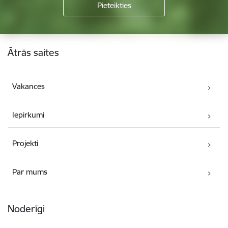
Kājene
Ātrās saites
Vakances
Iepirkumi
Projekti
Par mums
Noderīgi