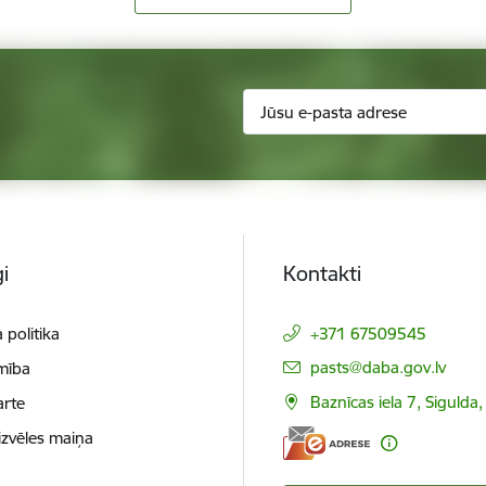
i
Kontakti
 politika
+371 67509545
E-pasts:
pasts@daba.gov.lv
mība
Baznīcas iela 7, Sigulda
arte
izvēles maiņa