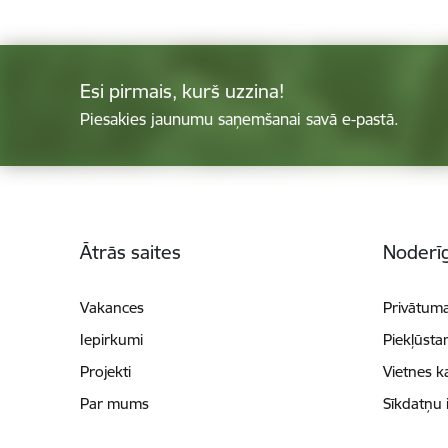
Esi pirmais, kurš uzzina!
Piesakies jaunumu saņemšanai savā e-pastā.
Kājene
Ātrās saites
Noderīg
Vakances
Privātuma
Iepirkumi
Piekļūsta
Projekti
Vietnes k
Par mums
Sīkdatņu 