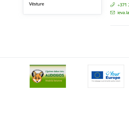
Vēsture
+371
E-pas
ieva.