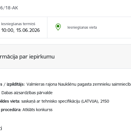
6/18-AK
Iesniegšanas termiņš
Iesniegšanas vieta
10:00, 15.06.2026
ormācija par iepirkumu
 / izpildītājs:
Valmieras rajona Naukšēnu pagasta zemnieku saimniecīb
Dabas aizsardzības pārvalde
ildes vieta
saskaņā ar tehnisko specifikāciju (LATVIJA), 2150
 procedūra
Atklāts konkurss
i