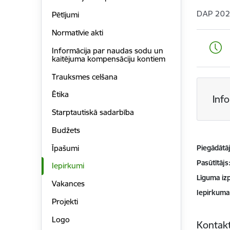
DAP 202
Pētījumi
Normatīvie akti
Informācija par naudas sodu un
kaitējuma kompensāciju kontiem
Trauksmes celšana
Ētika
Inf
Starptautiskā sadarbība
Budžets
Īpašumi
Piegādātājs
Pasūtītājs
Iepirkumi
Līguma izp
Vakances
Iepirkuma
Projekti
Logo
Kontakt